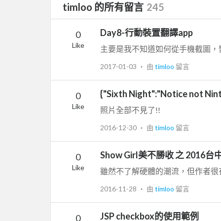
timloo 的所有留言
245
Day8-行動裝置翻譯app
0
Like
2017-01-03
‧ 由
timloo
留言
{"Sixth Night":"Notice not Nin
0
Like
照片全部不見了!!
2016-12-30
‧ 由
timloo
留言
Show Girl美不勝收 之 201
0
Like
雖然不了解硬體的潮流，但作者很
2016-11-28
‧ 由
timloo
留言
JSP checkbox的使用範例
0