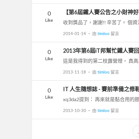
【第6屆鐵人賽公告之小財神
0
Like
收到獎品了，謝謝!! 辛苦了。 個
2014-01-14
‧ 由
timloo
留言
2013年第6屆iT邦幫忙鐵人
0
Like
2013-11-18
‧ 由
timloo
留言
IT 人生隨想誌 - 賽前準備之修
0
Like
2013-10-30
‧ 由
timloo
留言