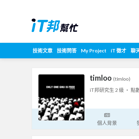
技術文章
技術問答
My Project
iT 徵才
聊
timloo
(timloo)
iT邦研究生 2 級 ‧ 點
個人背景