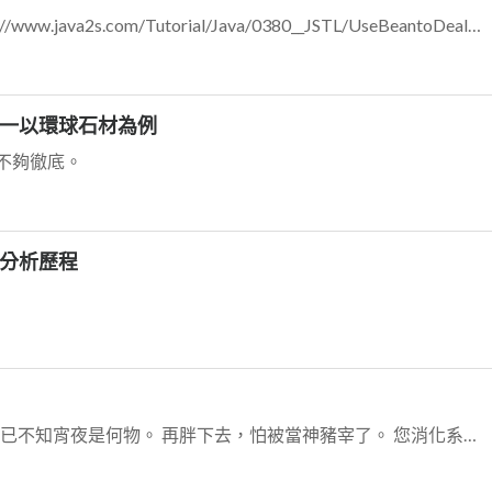
有抄襲這篇文章的偏重嫌疑。 http://www.java2s.com/Tutorial/Java/0380__JSTL/UseBeantoDealwithCh...
一以環球石材為例
不夠徹底。
分析歷程
深夜，&$%#* 晚飯都不敢吃太多，已不知宵夜是何物。 再胖下去，怕被當神豬宰了。 您消化系統真好。 有沒有減肥食譜分享…