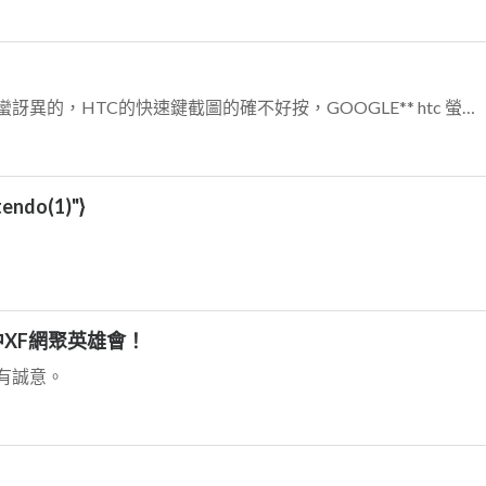
主要是我不知道如何從手機截圖，蠻訝異的，HTC的快速鍵截圖的確不好按，GOOGLE** htc 螢幕截圖**挺多人分享的。電源鍵按太久會秀重開機，小聲鍵沒按準。...
tendo(1)"}
6台中XF網聚英雄會！
有誠意。