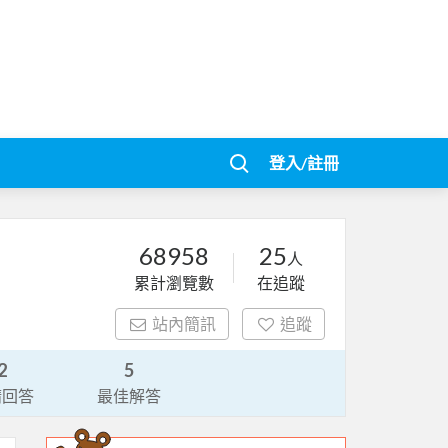
登入/註冊
68958
25
人
累計瀏覽數
在追蹤
站內簡訊
追蹤
2
5
請回答
最佳解答