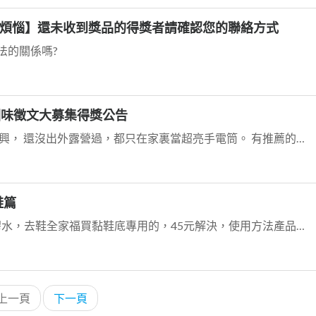
好煩惱】還未收到獎品的得獎者請確認您的聯絡方式
資法的關係嗎?
賽回味徵文大募集得獎公告
這是我得到的第二枝露營燈， 真高興， 還沒出外露營過，都只在家裏當超亮手電筒。 有推薦的中部露營地點嗎?離家不遠的大坑，有中正露營區。缺點就是離家不遠。 謝謝!...
鞋篇
xq3da2提到： 再來就是黏合用的膠水，去鞋全家福買黏鞋底專用的，45元解決，使用方法產品包裝有說明，15分鐘後就完全牢固，也不用再用以重物壓鞋，真的省時又...
上一頁
下一頁