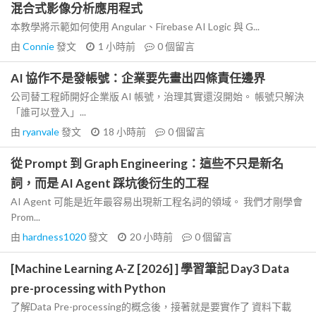
混合式影像分析應用程式
本教學將示範如何使用 Angular、Firebase AI Logic 與 G...
由
Connie
發文
1 小時前
0
個留言
AI 協作不是發帳號：企業要先畫出四條責任邊界
公司替工程師開好企業版 AI 帳號，治理其實還沒開始。 帳號只解決
「誰可以登入」...
由
ryanvale
發文
18 小時前
0
個留言
從 Prompt 到 Graph Engineering：這些不只是新名
詞，而是 AI Agent 踩坑後衍生的工程
AI Agent 可能是近年最容易出現新工程名詞的領域。 我們才剛學會
Prom...
由
hardness1020
發文
20 小時前
0
個留言
[Machine Learning A-Z [2026] ] 學習筆記 Day3 Data
pre-processing with Python
了解Data Pre-processing的概念後，接著就是要實作了 資料下載