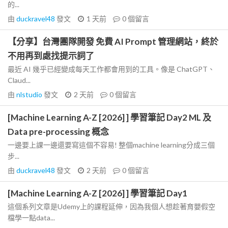
的...
由
duckravel48
發文
1 天前
0
個留言
【分享】台灣團隊開發 免費 AI Prompt 管理網站，終於
不用再到處找提示詞了
最近 AI 幾乎已經變成每天工作都會用到的工具。像是 ChatGPT、
Claud...
由
nlstudio
發文
2 天前
0
個留言
[Machine Learning A-Z [2026] ] 學習筆記 Day2 ML 及
Data pre-processing 概念
一邊要上課一邊還要寫這個不容易! 整個machine learning分成三個
步...
由
duckravel48
發文
2 天前
0
個留言
[Machine Learning A-Z [2026] ] 學習筆記 Day1
這個系列文章是Udemy上的課程延伸，因為我個人想趁著育嬰假空
檔學一點data...