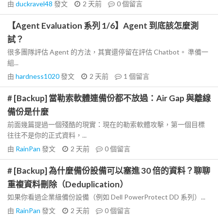
由
duckravel48
發文
2 天前
0
個留言
【Agent Evaluation 系列 1/6】Agent 到底該怎麼測
試？
很多團隊評估 Agent 的方法，其實還停留在評估 Chatbot。 準備一
組...
由
hardness1020
發文
2 天前
1
個留言
# [Backup] 當勒索軟體連備份都不放過：Air Gap 與離線
備份是什麼
前面幾篇提過一個殘酷的現實：現在的勒索軟體攻擊，第一個目標
往往不是你的正式資料，...
由
RainPan
發文
2 天前
0
個留言
# [Backup] 為什麼備份設備可以塞進 30 倍的資料？聊聊
重複資料刪除（Deduplication）
如果你看過企業級備份設備（例如 Dell PowerProtect DD 系列）...
由
RainPan
發文
2 天前
0
個留言