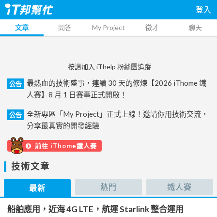
登入
文章
問答
My Project
徵才
聊天
按讚加入 iThelp 粉絲團追蹤
最熱血的技術盛事，連續 30 天的修煉【2026 iThome 鐵
公告
人賽】8 月 1 日賽事正式開啟！
全新專區「My Project」正式上線！邀請你用技術交流，
公告
分享最真實的開發經驗
前往 iThome鐵人賽
技術文章
熱門
鐵人賽
最新
船舶應用，近海 4G LTE，航運 Starlink 整合運用