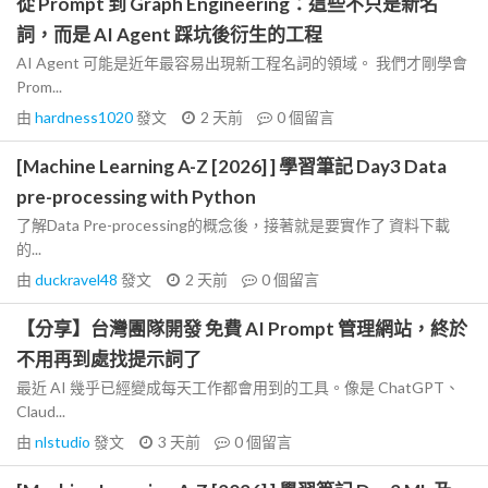
從 Prompt 到 Graph Engineering：這些不只是新名
詞，而是 AI Agent 踩坑後衍生的工程
AI Agent 可能是近年最容易出現新工程名詞的領域。 我們才剛學會
Prom...
由
hardness1020
發文
2 天前
0
個留言
[Machine Learning A-Z [2026] ] 學習筆記 Day3 Data
pre-processing with Python
了解Data Pre-processing的概念後，接著就是要實作了 資料下載
的...
由
duckravel48
發文
2 天前
0
個留言
【分享】台灣團隊開發 免費 AI Prompt 管理網站，終於
不用再到處找提示詞了
最近 AI 幾乎已經變成每天工作都會用到的工具。像是 ChatGPT、
Claud...
由
nlstudio
發文
3 天前
0
個留言