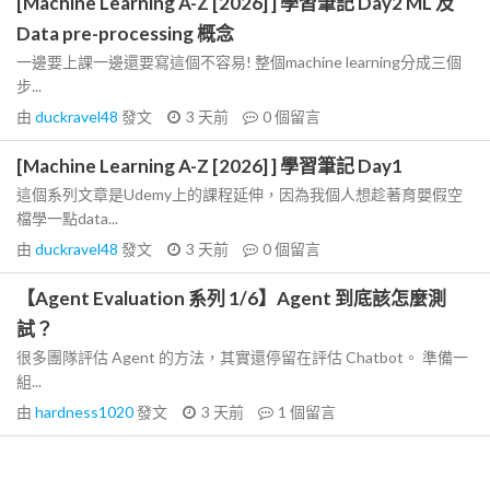
[Machine Learning A-Z [2026] ] 學習筆記 Day2 ML 及
Data pre-processing 概念
一邊要上課一邊還要寫這個不容易! 整個machine learning分成三個
步...
由
duckravel48
發文
3 天前
0
個留言
[Machine Learning A-Z [2026] ] 學習筆記 Day1
這個系列文章是Udemy上的課程延伸，因為我個人想趁著育嬰假空
檔學一點data...
由
duckravel48
發文
3 天前
0
個留言
【Agent Evaluation 系列 1/6】Agent 到底該怎麼測
試？
很多團隊評估 Agent 的方法，其實還停留在評估 Chatbot。 準備一
組...
由
hardness1020
發文
3 天前
1
個留言