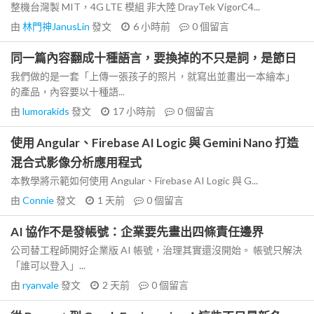
整機台灣製 MIT，4G LTE 模組 非大陸 DrayTek VigorC4...
由
林門神JanusLin
發文
6 小時前
0
個留言
同一篇內容翻成十種語言，要換掉的不只是詞，是節日
我們做的是一套「上傳一張孩子的照片，就寫出並畫出一本繪本」
的產品，內容要以十種語...
由
lumorakids
發文
17 小時前
0
個留言
使用 Angular、Firebase AI Logic 與 Gemini Nano 打造
混合式影像分析應用程式
本教學將示範如何使用 Angular、Firebase AI Logic 與 G...
由
Connie
發文
1 天前
0
個留言
AI 協作不是發帳號：企業要先畫出四條責任邊界
公司替工程師開好企業版 AI 帳號，治理其實還沒開始。 帳號只解決
「誰可以登入」...
由
ryanvale
發文
2 天前
0
個留言