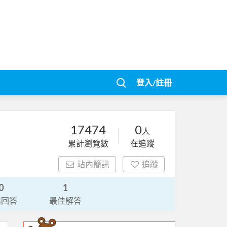
登入/註冊
17474
0
人
累計瀏覽數
在追蹤
站內簡訊
追蹤
0
1
請回答
最佳解答