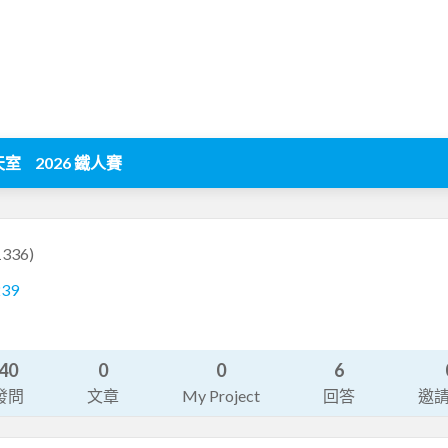
天室
2026 鐵人賽
1336)
239
40
0
0
6
發問
文章
My Project
回答
邀