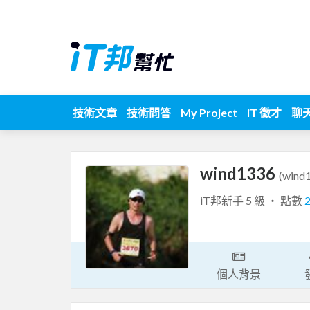
技術文章
技術問答
My Project
iT 徵才
聊
wind1336
(wind
iT邦新手 5 級 ‧ 點數
個人背景