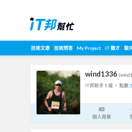
技術文章
技術問答
My Project
iT 徵才
聊
wind1336
(wind
iT邦新手 5 級 ‧ 點數
個人背景