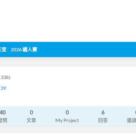
天室
2026 鐵人賽
1336)
239
40
0
0
6
發問
文章
My Project
回答
邀