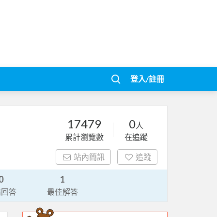
登入/註冊
17479
0
人
累計瀏覽數
在追蹤
站內簡訊
追蹤
0
1
請回答
最佳解答