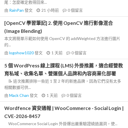
尾：怎麼確定救得回來...
由
RainPan
發文
21 小時前
0
個留言
[OpenCV 學習筆記] 2. 使用 OpenCV 進行影像混合
(Image Blending)
本文將簡單示範如何使用 OpenCV 的 addWeighted 方法進行圖片
的...
由
logohow1020
發文
1 天前
0
個留言
5 個 WordPress 線上課程 (LMS) 外掛推薦，適合經營教
育私域、收集名單、營運個人品牌和內容商業化部署
📝 這次推薦排除一些近 1 至 2 年的新進品牌，因為它們沒有太多
相關數據可供...
由
Mack Chan
發文
1 天前
0
個留言
Wordfence 資安通報 | WooCommerce - Social Login |
CVE-2026-8457
WooCommerce Social Login 外掛爆出嚴重驗證繞過漏洞，使...