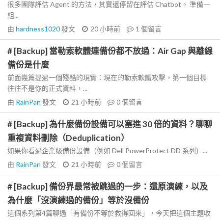
很多團隊評估 Agent 的方法，其實還停留在評估 Chatbot。 準備一
組...
由
hardness1020
發文
20 小時前
1
個留言
# [Backup] 當勒索軟體連備份都不放過：Air Gap 與離線
備份是什麼
前面幾篇提過一個殘酷的現實：現在的勒索軟體攻擊，第一個目標
往往不是你的正式資料，...
由
RainPan
發文
21 小時前
0
個留言
# [Backup] 為什麼備份設備可以塞進 30 倍的資料？聊聊
重複資料刪除（Deduplication）
如果你看過企業級備份設備（例如 Dell PowerProtect DD 系列）...
由
RainPan
發文
21 小時前
0
個留言
# [Backup] 備份界最常被跳過的一步：還原演練，以及
為什麼「沒演練過的備份」等於沒備份
這個系列第4篇聊過「有備份不等於救得回來」，今天把這個主題收