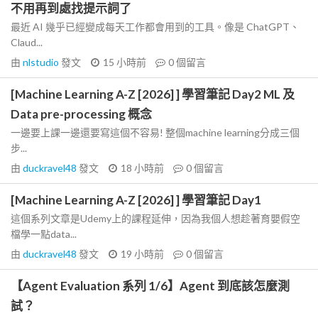
不用再到處找提示詞了
最近 AI 幾乎已經變成每天工作都會用到的工具。像是 ChatGPT、
Claud...
由
nlstudio
發文
15 小時前
0
個留言
[Machine Learning A-Z [2026] ] 學習筆記 Day2 ML 及
Data pre-processing 概念
一邊要上課一邊還要寫這個不容易! 整個machine learning分成三個
步...
由
duckravel48
發文
18 小時前
0
個留言
[Machine Learning A-Z [2026] ] 學習筆記 Day1
這個系列文章是Udemy上的課程延伸，因為我個人想趁著育嬰假空
檔學一點data...
由
duckravel48
發文
19 小時前
0
個留言
【Agent Evaluation 系列 1/6】Agent 到底該怎麼測
試？