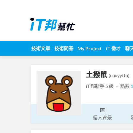
技術文章
技術問答
My Project
iT 徵才
聊
土撥鼠
(uuuyyttu)
iT邦新手 5 級 ‧ 點數
個人背景