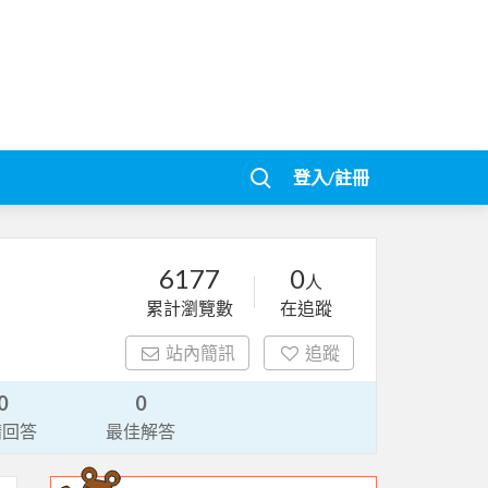
登入/註冊
6177
0
人
累計瀏覽數
在追蹤
站內簡訊
追蹤
0
0
請回答
最佳解答