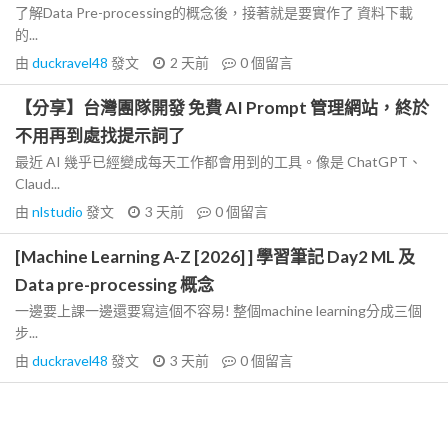
了解Data Pre-processing的概念後，接著就是要實作了 資料下載
的...
由
duckravel48
發文
2 天前
0
個留言
【分享】台灣團隊開發 免費 AI Prompt 管理網站，終於
不用再到處找提示詞了
最近 AI 幾乎已經變成每天工作都會用到的工具。像是 ChatGPT、
Claud...
由
nlstudio
發文
3 天前
0
個留言
[Machine Learning A-Z [2026] ] 學習筆記 Day2 ML 及
Data pre-processing 概念
一邊要上課一邊還要寫這個不容易! 整個machine learning分成三個
步...
由
duckravel48
發文
3 天前
0
個留言