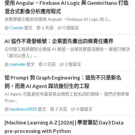
使用 Angular、Firebase AI Logic 與 Gemini Nano 打造
混合式影像分析應用程式
本教學將示範如何使用 Angular、Firebase AI Logic 與 G...
由
Connie
發文
2 天前
0
個留言
AI 協作不是發帳號：企業要先畫出四條責任邊界
公司替工程師開好企業版 AI 帳號，治理其實還沒開始。 帳號只解決
「誰可以登入」...
由
ryanvale
發文
2 天前
0
個留言
從 Prompt 到 Graph Engineering：這些不只是新名
詞，而是 AI Agent 踩坑後衍生的工程
AI Agent 可能是近年最容易出現新工程名詞的領域。 我們才剛學會
Prom...
由
hardness1020
發文
2 天前
0
個留言
[Machine Learning A-Z [2026] ] 學習筆記 Day3 Data
pre-processing with Python