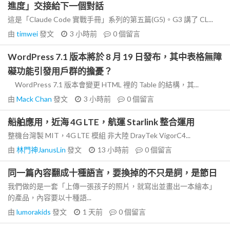
進度」交接給下一個對話
這是「Claude Code 實戰手冊」系列的第五篇(G5)。G3 講了 CL...
由
timwei
發文
3 小時前
0
個留言
WordPress 7.1 版本將於 8 月 19 日發布，其中表格無障
礙功能引發用戶群的擔憂？
WordPress 7.1 版本會變更 HTML 裡的 Table 的結構，其...
由
Mack Chan
發文
3 小時前
0
個留言
船舶應用，近海 4G LTE，航運 Starlink 整合運用
整機台灣製 MIT，4G LTE 模組 非大陸 DrayTek VigorC4...
由
林門神JanusLin
發文
13 小時前
0
個留言
同一篇內容翻成十種語言，要換掉的不只是詞，是節日
我們做的是一套「上傳一張孩子的照片，就寫出並畫出一本繪本」
的產品，內容要以十種語...
由
lumorakids
發文
1 天前
0
個留言