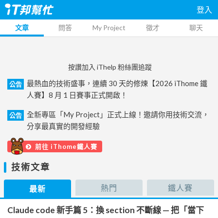
登入
文章
問答
My Project
徵才
聊天
按讚加入 iThelp 粉絲團追蹤
最熱血的技術盛事，連續 30 天的修煉【2026 iThome 鐵
公告
人賽】8 月 1 日賽事正式開啟！
全新專區「My Project」正式上線！邀請你用技術交流，
公告
分享最真實的開發經驗
前往 iThome鐵人賽
技術文章
熱門
鐵人賽
最新
Claude code 新手篇 5：換 section 不斷線 — 把「當下