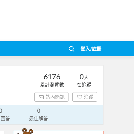
登入/註冊
6176
0
人
累計瀏覽數
在追蹤
站內簡訊
追蹤
0
0
請回答
最佳解答