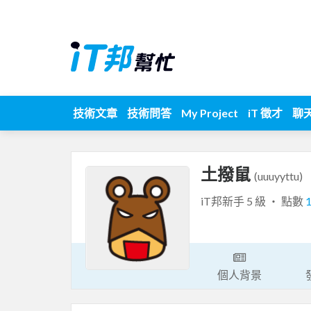
技術文章
技術問答
My Project
iT 徵才
聊
土撥鼠
(uuuyyttu)
iT邦新手 5 級 ‧ 點數
個人背景