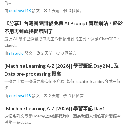
的...
由
duckravel48
發文
1 天前
0
個留言
【分享】台灣團隊開發 免費 AI Prompt 管理網站，終於
不用再到處找提示詞了
最近 AI 幾乎已經變成每天工作都會用到的工具。像是 ChatGPT、
Claud...
由
nlstudio
發文
2 天前
0
個留言
[Machine Learning A-Z [2026] ] 學習筆記 Day2 ML 及
Data pre-processing 概念
一邊要上課一邊還要寫這個不容易! 整個machine learning分成三個
步...
由
duckravel48
發文
2 天前
0
個留言
[Machine Learning A-Z [2026] ] 學習筆記 Day1
這個系列文章是Udemy上的課程延伸，因為我個人想趁著育嬰假空
檔學一點data...