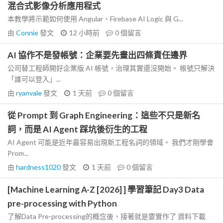
混合式影像分析應用程式
本教學將示範如何使用 Angular、Firebase AI Logic 與 G...
由
Connie
發文
12 小時前
0
個留言
AI 協作不是發帳號：企業要先畫出四條責任邊界
公司替工程師開好企業版 AI 帳號，治理其實還沒開始。 帳號只解決
「誰可以登入」...
由
ryanvale
發文
1 天前
0
個留言
從 Prompt 到 Graph Engineering：這些不只是新名
詞，而是 AI Agent 踩坑後衍生的工程
AI Agent 可能是近年最容易出現新工程名詞的領域。 我們才剛學會
Prom...
由
hardness1020
發文
1 天前
0
個留言
[Machine Learning A-Z [2026] ] 學習筆記 Day3 Data
pre-processing with Python
了解Data Pre-processing的概念後，接著就是要實作了 資料下載