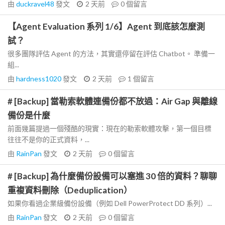
由
duckravel48
發文
2 天前
0
個留言
【Agent Evaluation 系列 1/6】Agent 到底該怎麼測
試？
很多團隊評估 Agent 的方法，其實還停留在評估 Chatbot。 準備一
組...
由
hardness1020
發文
2 天前
1
個留言
# [Backup] 當勒索軟體連備份都不放過：Air Gap 與離線
備份是什麼
前面幾篇提過一個殘酷的現實：現在的勒索軟體攻擊，第一個目標
往往不是你的正式資料，...
由
RainPan
發文
2 天前
0
個留言
# [Backup] 為什麼備份設備可以塞進 30 倍的資料？聊聊
重複資料刪除（Deduplication）
如果你看過企業級備份設備（例如 Dell PowerProtect DD 系列）...
由
RainPan
發文
2 天前
0
個留言