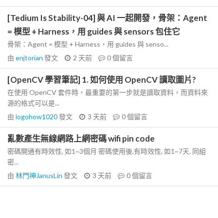
[Tedium Is Stability-04] 與 AI 一起開發，骨架：Agent
= 模型 + Harness，用 guides 與 sensors 包住它
骨架：Agent = 模型 + Harness，用 guides 與 senso...
由
enjtorian
發文
2 天前
0
個留言
[OpenCV 學習筆記] 1. 如何使用 OpenCV 讀取圖片?
在使用 OpenCV 套件時，最重要的第一步就是讀取資料，而資料來
源的格式可以是...
由
logohow1020
發文
3 天前
0
個留言
亂數產生無線網路上網密碼 wifi pin code
密碼開通有時效性, 如1~3個月 密碼使用後,有時效性, 如1~7天. 同組
密...
由
林門神JanusLin
發文
3 天前
0
個留言