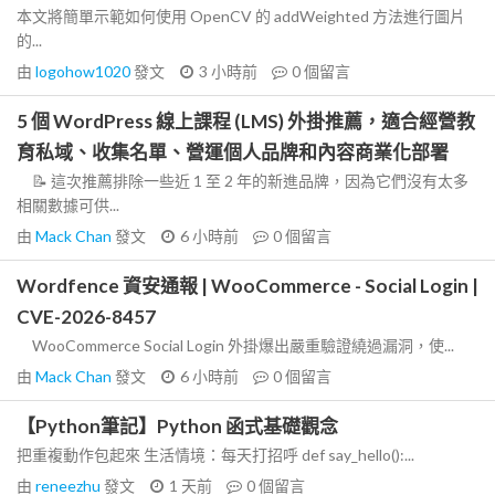
本文將簡單示範如何使用 OpenCV 的 addWeighted 方法進行圖片
的...
由
logohow1020
發文
3 小時前
0
個留言
5 個 WordPress 線上課程 (LMS) 外掛推薦，適合經營教
育私域、收集名單、營運個人品牌和內容商業化部署
📝 這次推薦排除一些近 1 至 2 年的新進品牌，因為它們沒有太多
相關數據可供...
由
Mack Chan
發文
6 小時前
0
個留言
Wordfence 資安通報 | WooCommerce - Social Login |
CVE-2026-8457
WooCommerce Social Login 外掛爆出嚴重驗證繞過漏洞，使...
由
Mack Chan
發文
6 小時前
0
個留言
【Python筆記】Python 函式基礎觀念
把重複動作包起來 生活情境：每天打招呼 def say_hello():...
由
reneezhu
發文
1 天前
0
個留言