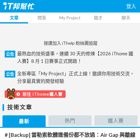
登入
文章
問答
My Project
徵才
聊天
按讚加入 iThelp 粉絲團追蹤
最熱血的技術盛事，連續 30 天的修煉【2026 iThome 鐵
公告
人賽】8 月 1 日賽事正式開啟！
全新專區「My Project」正式上線！邀請你用技術交流，
公告
分享最真實的開發經驗
前往 iThome鐵人賽
技術文章
熱門
鐵人賽
最新
# [Backup] 當勒索軟體連備份都不放過：Air Gap 與離線