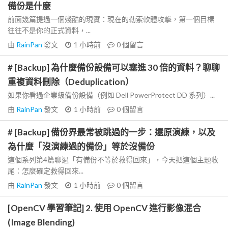
備份是什麼
前面幾篇提過一個殘酷的現實：現在的勒索軟體攻擊，第一個目標
往往不是你的正式資料，...
由
RainPan
發文
1 小時前
0
個留言
# [Backup] 為什麼備份設備可以塞進 30 倍的資料？聊聊
重複資料刪除（Deduplication）
如果你看過企業級備份設備（例如 Dell PowerProtect DD 系列）...
由
RainPan
發文
1 小時前
0
個留言
# [Backup] 備份界最常被跳過的一步：還原演練，以及
為什麼「沒演練過的備份」等於沒備份
這個系列第4篇聊過「有備份不等於救得回來」，今天把這個主題收
尾：怎麼確定救得回來...
由
RainPan
發文
1 小時前
0
個留言
[OpenCV 學習筆記] 2. 使用 OpenCV 進行影像混合
(Image Blending)