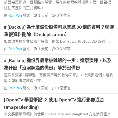
前面幾篇提過一個殘酷的現實：現在的勒索軟體攻擊，第一個目標
往往不是你的正式資料，...
由
RainPan
發文
1 天前
0
個留言
# [Backup] 為什麼備份設備可以塞進 30 倍的資料？聊聊
重複資料刪除（Deduplication）
如果你看過企業級備份設備（例如 Dell PowerProtect DD 系列）...
由
RainPan
發文
1 天前
0
個留言
# [Backup] 備份界最常被跳過的一步：還原演練，以及
為什麼「沒演練過的備份」等於沒備份
這個系列第4篇聊過「有備份不等於救得回來」，今天把這個主題收
尾：怎麼確定救得回來...
由
RainPan
發文
1 天前
0
個留言
[OpenCV 學習筆記] 2. 使用 OpenCV 進行影像混合
(Image Blending)
本文將簡單示範如何使用 OpenCV 的 addWeighted 方法進行圖片