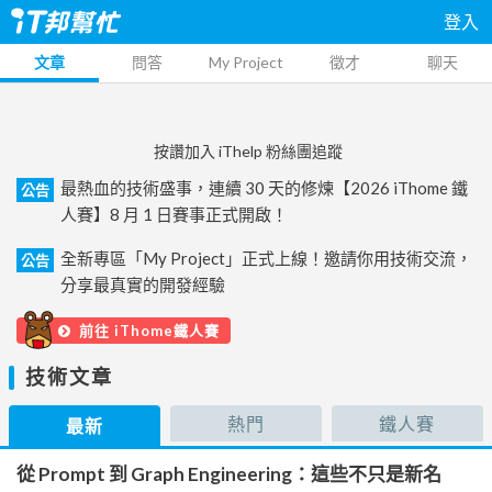
登入
文章
問答
My Project
徵才
聊天
按讚加入 iThelp 粉絲團追蹤
最熱血的技術盛事，連續 30 天的修煉【2026 iThome 鐵
公告
人賽】8 月 1 日賽事正式開啟！
全新專區「My Project」正式上線！邀請你用技術交流，
公告
分享最真實的開發經驗
前往 iThome鐵人賽
技術文章
熱門
鐵人賽
最新
從 Prompt 到 Graph Engineering：這些不只是新名