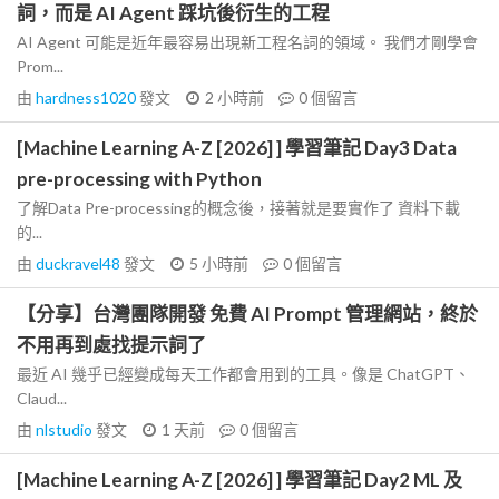
詞，而是 AI Agent 踩坑後衍生的工程
AI Agent 可能是近年最容易出現新工程名詞的領域。 我們才剛學會
Prom...
由
hardness1020
發文
2 小時前
0
個留言
[Machine Learning A-Z [2026] ] 學習筆記 Day3 Data
pre-processing with Python
了解Data Pre-processing的概念後，接著就是要實作了 資料下載
的...
由
duckravel48
發文
5 小時前
0
個留言
【分享】台灣團隊開發 免費 AI Prompt 管理網站，終於
不用再到處找提示詞了
最近 AI 幾乎已經變成每天工作都會用到的工具。像是 ChatGPT、
Claud...
由
nlstudio
發文
1 天前
0
個留言
[Machine Learning A-Z [2026] ] 學習筆記 Day2 ML 及