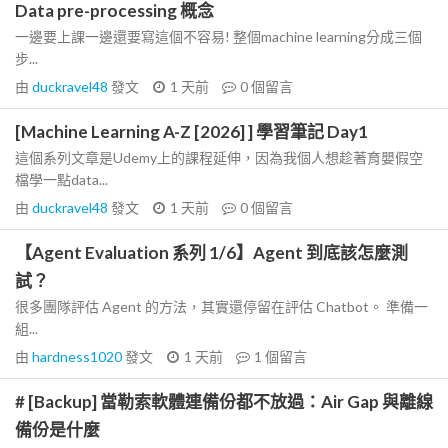
Data pre-processing 概念
一邊要上課一邊還要寫這個不容易! 整個machine learning分成三個
步...
由
duckravel48
發文
1 天前
0
個留言
[Machine Learning A-Z [2026] ] 學習筆記 Day1
這個系列文章是Udemy上的課程延伸，因為我個人想趁著育嬰假空
檔學一點data...
由
duckravel48
發文
1 天前
0
個留言
【Agent Evaluation 系列 1/6】Agent 到底該怎麼測
試？
很多團隊評估 Agent 的方法，其實還停留在評估 Chatbot。 準備一
組...
由
hardness1020
發文
1 天前
1
個留言
# [Backup] 當勒索軟體連備份都不放過：Air Gap 與離線
備份是什麼