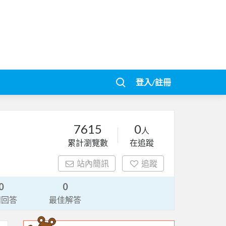
登入/註冊
7615
0
人
累計瀏覽數
在追蹤
站內簡訊
追蹤
0
0
請回答
最佳解答