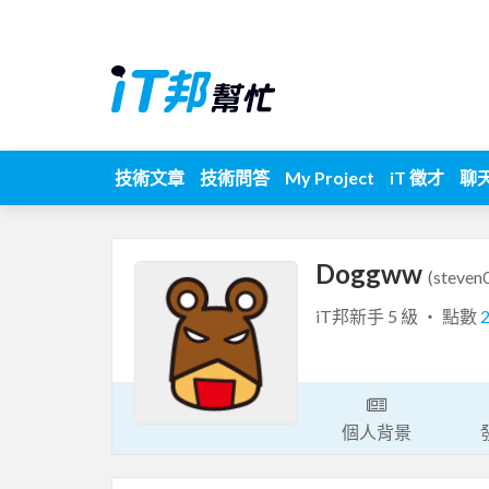
技術文章
技術問答
My Project
iT 徵才
聊
Doggww
(steven
iT邦新手 5 級 ‧ 點數
個人背景