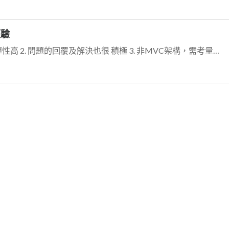
經驗
Hi, 我司於去年導入至今，使用心得如下。 1. 彈性高 2. 問題的回覆及解決也很 積極 3. 非MVC架構，需考量一下 4. MOBILE介面...