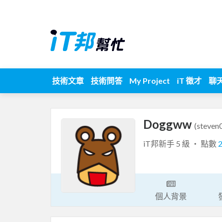
技術文章
技術問答
My Project
iT 徵才
聊
Doggww
(steven
iT邦新手 5 級 ‧ 點數
個人背景