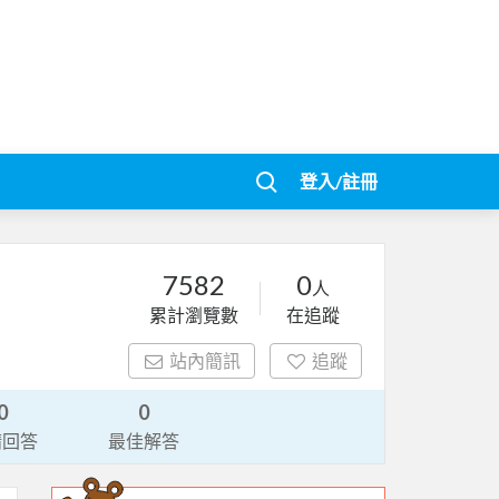
登入/註冊
7582
0
人
累計瀏覽數
在追蹤
站內簡訊
追蹤
0
0
請回答
最佳解答