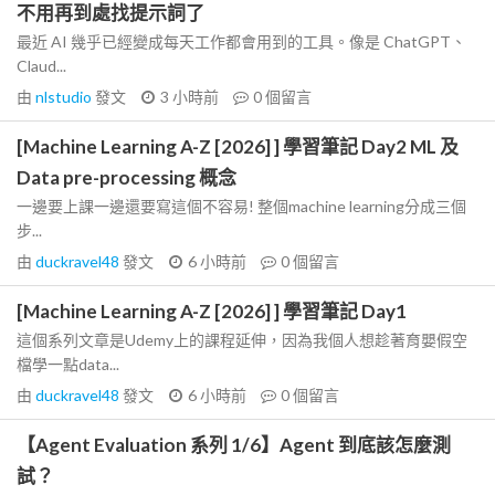
不用再到處找提示詞了
最近 AI 幾乎已經變成每天工作都會用到的工具。像是 ChatGPT、
Claud...
由
nlstudio
發文
3 小時前
0
個留言
[Machine Learning A-Z [2026] ] 學習筆記 Day2 ML 及
Data pre-processing 概念
一邊要上課一邊還要寫這個不容易! 整個machine learning分成三個
步...
由
duckravel48
發文
6 小時前
0
個留言
[Machine Learning A-Z [2026] ] 學習筆記 Day1
這個系列文章是Udemy上的課程延伸，因為我個人想趁著育嬰假空
檔學一點data...
由
duckravel48
發文
6 小時前
0
個留言
【Agent Evaluation 系列 1/6】Agent 到底該怎麼測
試？