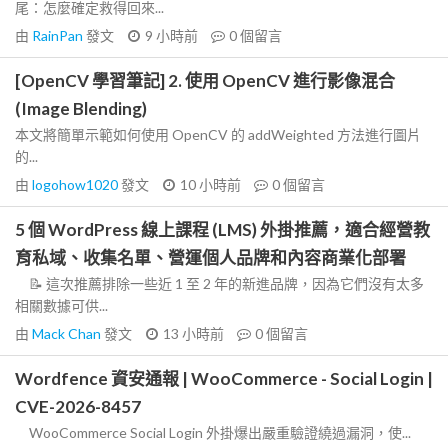
尾：怎麼確定救得回來...
由
RainPan
發文
9 小時前
0
個留言
[OpenCV 學習筆記] 2. 使用 OpenCV 進行影像混合
(Image Blending)
本文將簡單示範如何使用 OpenCV 的 addWeighted 方法進行圖片
的...
由
logohow1020
發文
10 小時前
0
個留言
5 個 WordPress 線上課程 (LMS) 外掛推薦，適合經營教
育私域、收集名單、營運個人品牌和內容商業化部署
📝 這次推薦排除一些近 1 至 2 年的新進品牌，因為它們沒有太多
相關數據可供...
由
Mack Chan
發文
13 小時前
0
個留言
Wordfence 資安通報 | WooCommerce - Social Login |
CVE-2026-8457
WooCommerce Social Login 外掛爆出嚴重驗證繞過漏洞，使...