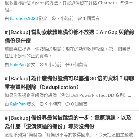
很多團隊評估 Agent 的方法，其實還停留在評估 Chatbot。 準備一
組...
由
hardness1020
發文
7 小時前
1
個留言
# [Backup] 當勒索軟體連備份都不放過：Air Gap 與離線
備份是什麼
前面幾篇提過一個殘酷的現實：現在的勒索軟體攻擊，第一個目標
往往不是你的正式資料，...
由
RainPan
發文
9 小時前
0
個留言
# [Backup] 為什麼備份設備可以塞進 30 倍的資料？聊聊
重複資料刪除（Deduplication）
如果你看過企業級備份設備（例如 Dell PowerProtect DD 系列）...
由
RainPan
發文
9 小時前
0
個留言
# [Backup] 備份界最常被跳過的一步：還原演練，以及
為什麼「沒演練過的備份」等於沒備份
這個系列第4篇聊過「有備份不等於救得回來」，今天把這個主題收