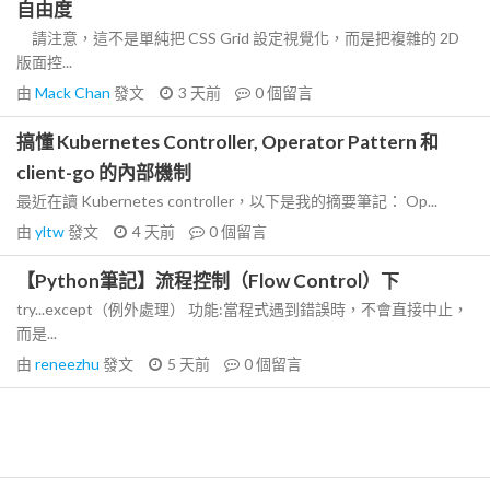
自由度
請注意，這不是單純把 CSS Grid 設定視覺化，而是把複雜的 2D
版面控...
由
Mack Chan
發文
3 天前
0
個留言
搞懂 Kubernetes Controller, Operator Pattern 和
client-go 的內部機制
最近在讀 Kubernetes controller，以下是我的摘要筆記： Op...
由
yltw
發文
4 天前
0
個留言
【Python筆記】流程控制（Flow Control）下
try...except（例外處理） 功能:當程式遇到錯誤時，不會直接中止，
而是...
由
reneezhu
發文
5 天前
0
個留言