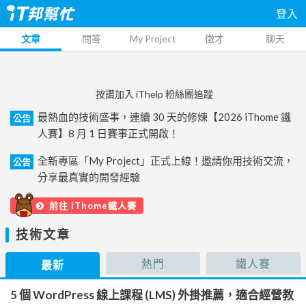
登入
文章
問答
My Project
徵才
聊天
按讚加入 iThelp 粉絲團追蹤
最熱血的技術盛事，連續 30 天的修煉【2026 iThome 鐵
公告
人賽】8 月 1 日賽事正式開啟！
全新專區「My Project」正式上線！邀請你用技術交流，
公告
分享最真實的開發經驗
前往 iThome鐵人賽
技術文章
熱門
鐵人賽
最新
5 個 WordPress 線上課程 (LMS) 外掛推薦，適合經營教