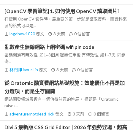
[OpenCV 學習筆記] 1. 如何使用 OpenCV 讀取圖片?
在使用 OpenCV 套件時，最重要的第一步就是讀取資料，而資料來
源的格式可以是...
由
logohow1020
發文
3 天前
0
個留言
亂數產生無線網路上網密碼 wifi pin code
密碼開通有時效性, 如1~3個月 密碼使用後,有時效性, 如1~7天. 同組
密...
由
林門神JanusLin
發文
3 天前
0
個留言
從 Oratomic 融資看網站基礎設施：效能優化不再是加
分選項，而是生存關鍵
網站開發領域最近有一個值得注意的進展。 標題是「Oratomic
raises...
由
adventurernotdead_rick
發文
3 天前
0
個留言
Divi 5 最新版 CSS Grid Editor | 2026 年強勢登場，超高