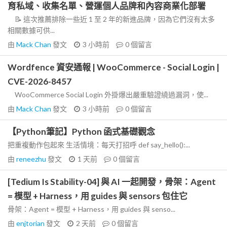
育私域、收集名單、營運個人品牌和內容商業化部署
📝 這次推薦排除一些近 1 至 2 年的新進品牌，因為它們沒有太多
相關數據可供...
由
Mack Chan
發文
3 小時前
0
個留言
Wordfence 資安通報 | WooCommerce - Social Login |
CVE-2026-8457
WooCommerce Social Login 外掛爆出嚴重驗證繞過漏洞，使...
由
Mack Chan
發文
3 小時前
0
個留言
【Python筆記】Python 函式基礎觀念
把重複動作包起來 生活情境：每天打招呼 def say_hello():...
由
reneezhu
發文
1 天前
0
個留言
[Tedium Is Stability-04] 與 AI 一起開發，骨架：Agent
= 模型 + Harness，用 guides 與 sensors 包住它
骨架：Agent = 模型 + Harness，用 guides 與 senso...
由
enjtorian
發文
2 天前
0
個留言