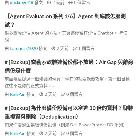
由
duckravel48
發文
2 天前
0
個留言
【Agent Evaluation 系列 1/6】Agent 到底該怎麼測
試？
很多團隊評估 Agent 的方法，其實還停留在評估 Chatbot。 準備一
組...
由
hardness1020
發文
2 天前
1
個留言
# [Backup] 當勒索軟體連備份都不放過：Air Gap 與離線
備份是什麼
前面幾篇提過一個殘酷的現實：現在的勒索軟體攻擊，第一個目標
往往不是你的正式資料，...
由
RainPan
發文
2 天前
0
個留言
# [Backup] 為什麼備份設備可以塞進 30 倍的資料？聊聊
重複資料刪除（Deduplication）
如果你看過企業級備份設備（例如 Dell PowerProtect DD 系列）...
由
RainPan
發文
2 天前
0
個留言