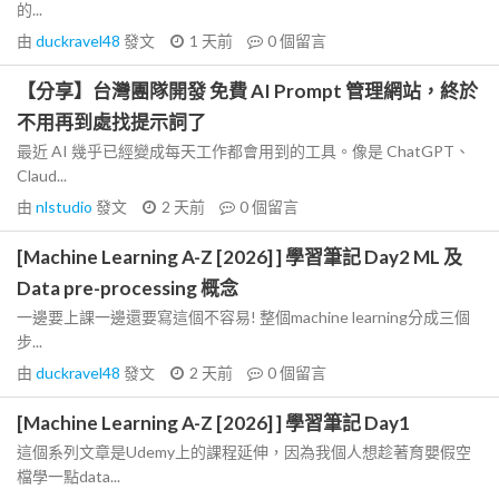
的...
由
duckravel48
發文
1 天前
0
個留言
【分享】台灣團隊開發 免費 AI Prompt 管理網站，終於
不用再到處找提示詞了
最近 AI 幾乎已經變成每天工作都會用到的工具。像是 ChatGPT、
Claud...
由
nlstudio
發文
2 天前
0
個留言
[Machine Learning A-Z [2026] ] 學習筆記 Day2 ML 及
Data pre-processing 概念
一邊要上課一邊還要寫這個不容易! 整個machine learning分成三個
步...
由
duckravel48
發文
2 天前
0
個留言
[Machine Learning A-Z [2026] ] 學習筆記 Day1
這個系列文章是Udemy上的課程延伸，因為我個人想趁著育嬰假空
檔學一點data...