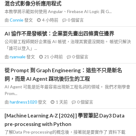
混合式影像分析應用程式
本教學將示範如何使用 Angular、Firebase AI Logic 與 G...
由
Connie
發文
4 小時前
0
個留言
AI 協作不是發帳號：企業要先畫出四條責任邊界
公司替工程師開好企業版 AI 帳號，治理其實還沒開始。 帳號只解決
「誰可以登入」...
由
ryanvale
發文
21 小時前
0
個留言
從 Prompt 到 Graph Engineering：這些不只是新名
詞，而是 AI Agent 踩坑後衍生的工程
AI Agent 可能是近年最容易出現新工程名詞的領域。 我們才剛學會
Prom...
由
hardness1020
發文
1 天前
0
個留言
[Machine Learning A-Z [2026] ] 學習筆記 Day3 Data
pre-processing with Python
了解Data Pre-processing的概念後，接著就是要實作了 資料下載