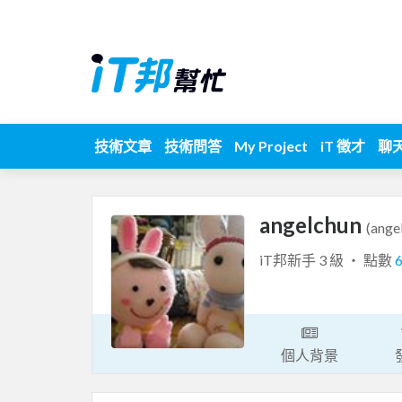
技術文章
技術問答
My Project
iT 徵才
聊
angelchun
(ange
iT邦新手 3 級 ‧ 點數
個人背景