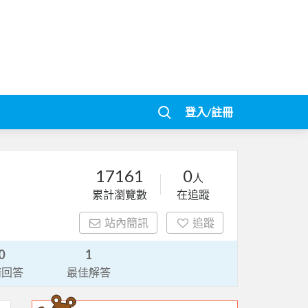
登入/註冊
17161
0
人
累計瀏覽數
在追蹤
站內簡訊
追蹤
0
1
請回答
最佳解答