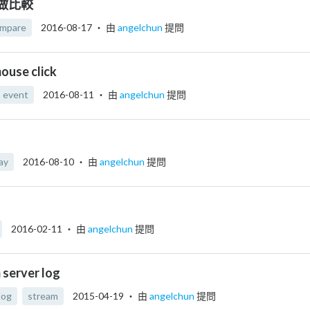
如何做比較
mpare
2016-08-17
‧ 由
angelchun
提問
ouse click
event
2016-08-11
‧ 由
angelchun
提問
ay
2016-08-10
‧ 由
angelchun
提問
2016-02-11
‧ 由
angelchun
提問
erver log
log
stream
2015-04-19
‧ 由
angelchun
提問