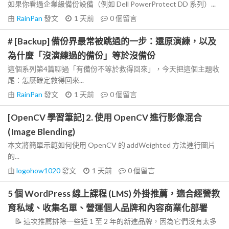
如果你看過企業級備份設備（例如 Dell PowerProtect DD 系列）...
由
RainPan
發文
1 天前
0
個留言
# [Backup] 備份界最常被跳過的一步：還原演練，以及
為什麼「沒演練過的備份」等於沒備份
這個系列第4篇聊過「有備份不等於救得回來」，今天把這個主題收
尾：怎麼確定救得回來...
由
RainPan
發文
1 天前
0
個留言
[OpenCV 學習筆記] 2. 使用 OpenCV 進行影像混合
(Image Blending)
本文將簡單示範如何使用 OpenCV 的 addWeighted 方法進行圖片
的...
由
logohow1020
發文
1 天前
0
個留言
5 個 WordPress 線上課程 (LMS) 外掛推薦，適合經營教
育私域、收集名單、營運個人品牌和內容商業化部署
📝 這次推薦排除一些近 1 至 2 年的新進品牌，因為它們沒有太多