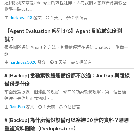
這個系列文章是Udemy上的課程延伸，因為我個人想趁著育嬰假空
檔學一點data...
由
duckravel48
發文
1 天前
0
個留言
【Agent Evaluation 系列 1/6】Agent 到底該怎麼測
試？
很多團隊評估 Agent 的方法，其實還停留在評估 Chatbot。 準備一
組...
由
hardness1020
發文
1 天前
1
個留言
# [Backup] 當勒索軟體連備份都不放過：Air Gap 與離線
備份是什麼
前面幾篇提過一個殘酷的現實：現在的勒索軟體攻擊，第一個目標
往往不是你的正式資料，...
由
RainPan
發文
1 天前
0
個留言
# [Backup] 為什麼備份設備可以塞進 30 倍的資料？聊聊
重複資料刪除（Deduplication）