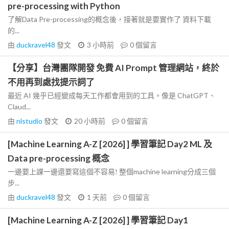
pre-processing with Python
了解Data Pre-processing的概念後，接著就是要實作了 資料下載
的...
由
duckravel48
發文
3 小時前
0
個留言
【分享】台灣團隊開發 免費 AI Prompt 管理網站，終於
不用再到處找提示詞了
最近 AI 幾乎已經變成每天工作都會用到的工具。像是 ChatGPT、
Claud...
由
nlstudio
發文
20 小時前
0
個留言
[Machine Learning A-Z [2026] ] 學習筆記 Day2 ML 及
Data pre-processing 概念
一邊要上課一邊還要寫這個不容易! 整個machine learning分成三個
步...
由
duckravel48
發文
1 天前
0
個留言
[Machine Learning A-Z [2026] ] 學習筆記 Day1