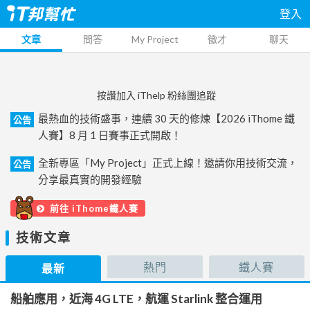
登入
文章
問答
My Project
徵才
聊天
按讚加入 iThelp 粉絲團追蹤
最熱血的技術盛事，連續 30 天的修煉【2026 iThome 鐵
公告
人賽】8 月 1 日賽事正式開啟！
全新專區「My Project」正式上線！邀請你用技術交流，
公告
分享最真實的開發經驗
前往 iThome鐵人賽
技術文章
熱門
鐵人賽
最新
船舶應用，近海 4G LTE，航運 Starlink 整合運用