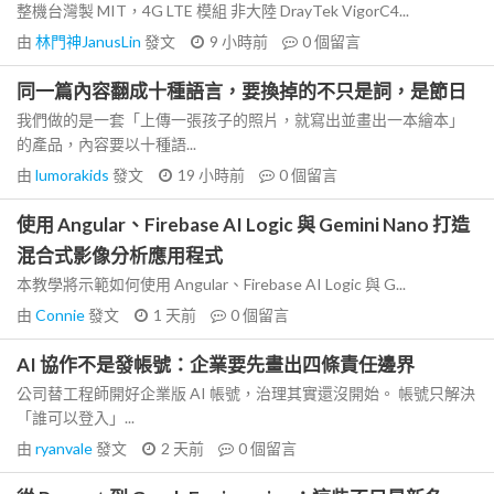
整機台灣製 MIT，4G LTE 模組 非大陸 DrayTek VigorC4...
由
林門神JanusLin
發文
9 小時前
0
個留言
同一篇內容翻成十種語言，要換掉的不只是詞，是節日
我們做的是一套「上傳一張孩子的照片，就寫出並畫出一本繪本」
的產品，內容要以十種語...
由
lumorakids
發文
19 小時前
0
個留言
使用 Angular、Firebase AI Logic 與 Gemini Nano 打造
混合式影像分析應用程式
本教學將示範如何使用 Angular、Firebase AI Logic 與 G...
由
Connie
發文
1 天前
0
個留言
AI 協作不是發帳號：企業要先畫出四條責任邊界
公司替工程師開好企業版 AI 帳號，治理其實還沒開始。 帳號只解決
「誰可以登入」...
由
ryanvale
發文
2 天前
0
個留言