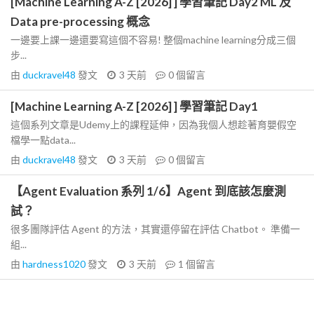
[Machine Learning A-Z [2026] ] 學習筆記 Day2 ML 及
Data pre-processing 概念
一邊要上課一邊還要寫這個不容易! 整個machine learning分成三個
步...
由
duckravel48
發文
3 天前
0
個留言
[Machine Learning A-Z [2026] ] 學習筆記 Day1
這個系列文章是Udemy上的課程延伸，因為我個人想趁著育嬰假空
檔學一點data...
由
duckravel48
發文
3 天前
0
個留言
【Agent Evaluation 系列 1/6】Agent 到底該怎麼測
試？
很多團隊評估 Agent 的方法，其實還停留在評估 Chatbot。 準備一
組...
由
hardness1020
發文
3 天前
1
個留言