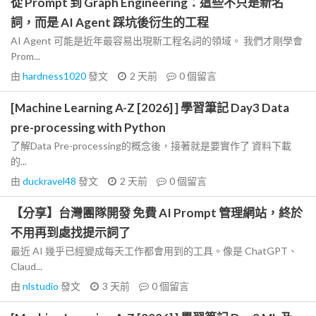
從 Prompt 到 Graph Engineering：這些不只是新名
詞，而是 AI Agent 踩坑後衍生的工程
AI Agent 可能是近年最容易出現新工程名詞的領域。 我們才剛學會
Prom...
由
hardness1020
發文
2 天前
0
個留言
[Machine Learning A-Z [2026] ] 學習筆記 Day3 Data
pre-processing with Python
了解Data Pre-processing的概念後，接著就是要實作了 資料下載
的...
由
duckravel48
發文
2 天前
0
個留言
【分享】台灣團隊開發 免費 AI Prompt 管理網站，終於
不用再到處找提示詞了
最近 AI 幾乎已經變成每天工作都會用到的工具。像是 ChatGPT、
Claud...
由
nlstudio
發文
3 天前
0
個留言