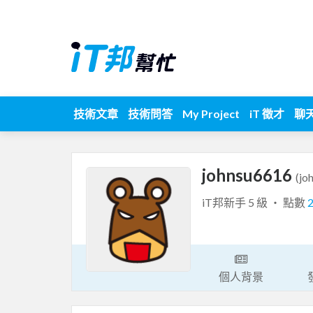
技術文章
技術問答
My Project
iT 徵才
聊
johnsu6616
(jo
iT邦新手 5 級 ‧ 點數
個人背景