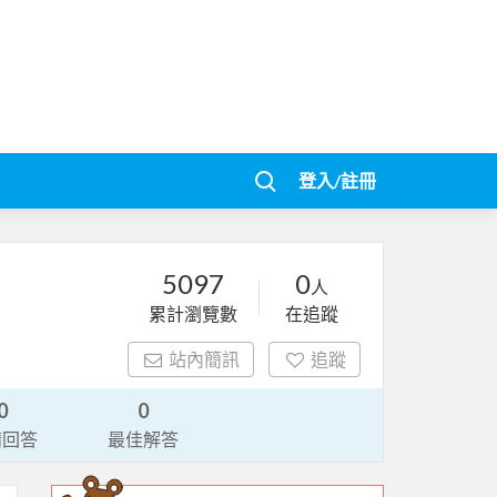
登入/註冊
5097
0
人
累計瀏覽數
在追蹤
站內簡訊
追蹤
0
0
請回答
最佳解答