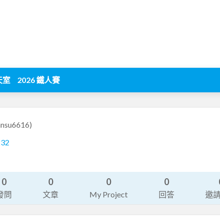
天室
2026 鐵人賽
hnsu6616)
232
0
0
0
0
發問
文章
My Project
回答
邀