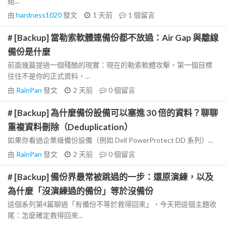
組...
由
hardness1020
發文
1 天前
1
個留言
# [Backup] 當勒索軟體連備份都不放過：Air Gap 與離線
備份是什麼
前面幾篇提過一個殘酷的現實：現在的勒索軟體攻擊，第一個目標
往往不是你的正式資料，...
由
RainPan
發文
2 天前
0
個留言
# [Backup] 為什麼備份設備可以塞進 30 倍的資料？聊聊
重複資料刪除（Deduplication）
如果你看過企業級備份設備（例如 Dell PowerProtect DD 系列）...
由
RainPan
發文
2 天前
0
個留言
# [Backup] 備份界最常被跳過的一步：還原演練，以及
為什麼「沒演練過的備份」等於沒備份
這個系列第4篇聊過「有備份不等於救得回來」，今天把這個主題收
尾：怎麼確定救得回來...