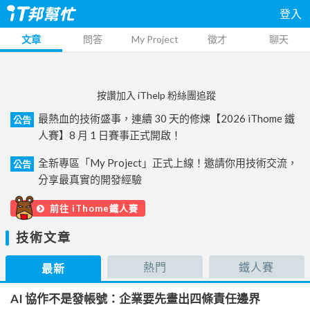
登入
文章
問答
My Project
徵才
聊天
按讚加入 iThelp 粉絲團追蹤
最熱血的技術盛事，連續 30 天的修煉【2026 iThome 鐵
公告
人賽】8 月 1 日賽事正式開啟！
全新專區「My Project」正式上線！邀請你用技術交流，
公告
分享最真實的開發經驗
前往 iThome鐵人賽
技術文章
熱門
鐵人賽
最新
AI 協作不是發帳號：企業要先畫出四條責任邊界