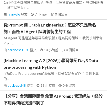
公司替工程師開好企業版 AI 帳號，治理其實還沒開始。 帳號只解決
「誰可以登入」...
由
ryanvale
發文
7 小時前
0
個留言
從 Prompt 到 Graph Engineering：這些不只是新名
詞，而是 AI Agent 踩坑後衍生的工程
AI Agent 可能是近年最容易出現新工程名詞的領域。 我們才剛學會
Prom...
由
hardness1020
發文
10 小時前
0
個留言
[Machine Learning A-Z [2026] ] 學習筆記 Day3 Data
pre-processing with Python
了解Data Pre-processing的概念後，接著就是要實作了 資料下載
的...
由
duckravel48
發文
13 小時前
0
個留言
【分享】台灣團隊開發 免費 AI Prompt 管理網站，終於
不用再到處找提示詞了