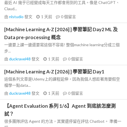
最近 AI 幾乎已經變成每天工作都會用到的工具。像是 ChatGPT、
Claud...
由
nlstudio
發文
1 天前
0
個留言
[Machine Learning A-Z [2026] ] 學習筆記 Day2 ML 及
Data pre-processing 概念
一邊要上課一邊還要寫這個不容易! 整個machine learning分成三個
步...
由
duckravel48
發文
1 天前
0
個留言
[Machine Learning A-Z [2026] ] 學習筆記 Day1
這個系列文章是Udemy上的課程延伸，因為我個人想趁著育嬰假空
檔學一點data...
由
duckravel48
發文
1 天前
0
個留言
【Agent Evaluation 系列 1/6】Agent 到底該怎麼測
試？
很多團隊評估 Agent 的方法，其實還停留在評估 Chatbot。 準備一