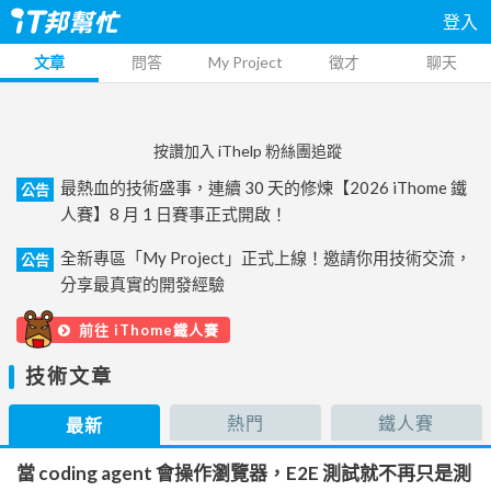
登入
文章
問答
My Project
徵才
聊天
按讚加入 iThelp 粉絲團追蹤
最熱血的技術盛事，連續 30 天的修煉【2026 iThome 鐵
公告
人賽】8 月 1 日賽事正式開啟！
全新專區「My Project」正式上線！邀請你用技術交流，
公告
分享最真實的開發經驗
前往 iThome鐵人賽
技術文章
熱門
鐵人賽
最新
當 coding agent 會操作瀏覽器，E2E 測試就不再只是測