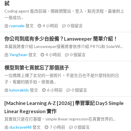
試
Coding agent 能改前端、開啟預覽站、登入、點完流程，最後附上
一張成功...
由
ryanvale
發文
4 小時前
0
個留言
你公司到底有多少台設備？Lansweeper 簡單介紹！
本篇我將會介紹 Lansweeper接著將會依序介紹 PRTG和 SolarWi...
由
YangSean
發文
4 小時前
0
個留言
模型到第七頁就忘了那個孩子
一位媽媽上傳了女兒的一張照片。不是生日也不是什麼特別的日
子，客廳的隨手拍，很普通...
由
lumorakids
發文
6 小時前
0
個留言
[Machine Learning A-Z [2026] ] 學習筆記 Day5 Simple
Linear Regression 實作
其實就只是在打基礎、simple linear regression在真實世界的...
由
duckravel48
發文
7 小時前
0
個留言