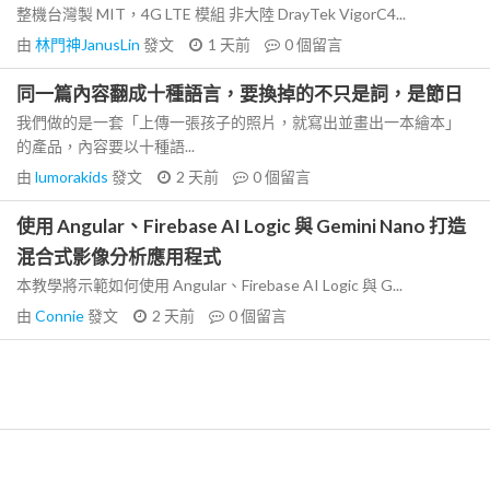
整機台灣製 MIT，4G LTE 模組 非大陸 DrayTek VigorC4...
由
林門神JanusLin
發文
1 天前
0
個留言
同一篇內容翻成十種語言，要換掉的不只是詞，是節日
我們做的是一套「上傳一張孩子的照片，就寫出並畫出一本繪本」
的產品，內容要以十種語...
由
lumorakids
發文
2 天前
0
個留言
使用 Angular、Firebase AI Logic 與 Gemini Nano 打造
混合式影像分析應用程式
本教學將示範如何使用 Angular、Firebase AI Logic 與 G...
由
Connie
發文
2 天前
0
個留言