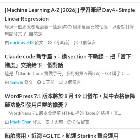
[Machine Learning A-Z [2026] ] 學習筆記 Day4 - Simple
Linear Regression
經過一個周末發現需要一些調整XD 周末反而比較忙碌，以後就打算
周間發文了~雖然是...
由
duckravel48
發文
7 小時前
0
個留言
Claude code 新手篇 5：換 section 不斷線 — 把「當下
進度」交接給下一個對話
這是「Claude Code 實戰手冊」系列的第五篇(G5)。G3 講了 CL...
由
timwei
發文
1 天前
0
個留言
WordPress 7.1 版本將於 8 月 19 日發布，其中表格無障
礙功能引發用戶群的擔憂？
WordPress 7.1 版本會變更 HTML 裡的 Table 的結構，其...
由
Mack Chan
發文
1 天前
0
個留言
船舶應用，近海 4G LTE，航運 Starlink 整合運用