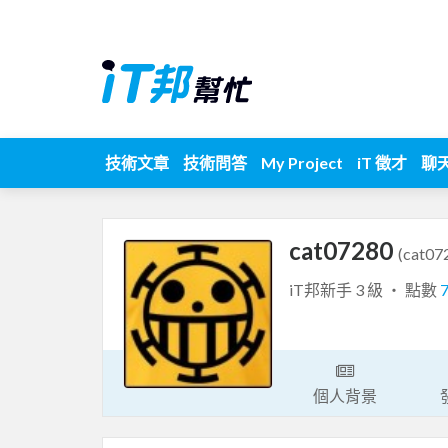
技術文章
技術問答
My Project
iT 徵才
聊
cat07280
(cat07
iT邦新手 3 級 ‧ 點數
個人背景