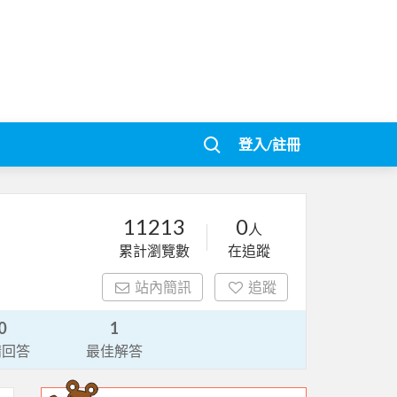
登入/註冊
11213
0
人
累計瀏覽數
在追蹤
站內簡訊
追蹤
0
1
請回答
最佳解答