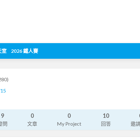
天室
2026 鐵人賽
280)
715
9
0
0
10
發問
文章
My Project
回答
邀