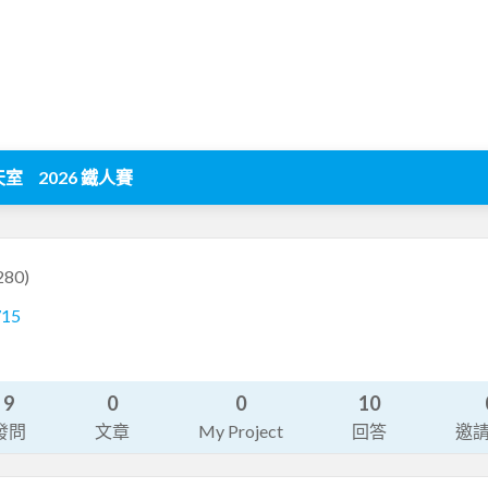
天室
2026 鐵人賽
280)
715
9
0
0
10
發問
文章
My Project
回答
邀