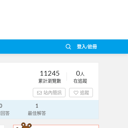
登入/註冊
11245
0
人
累計瀏覽數
在追蹤
站內簡訊
追蹤
0
1
請回答
最佳解答