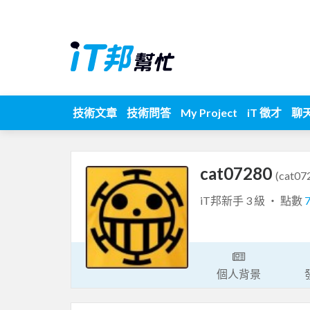
技術文章
技術問答
My Project
iT 徵才
聊
cat07280
(cat07
iT邦新手 3 級 ‧ 點數
個人背景