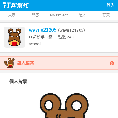
登入
文章
問答
My Project
徵才
聊天
wayne21205
(
wayne21205
)
iT邦新手
5
級 ‧ 點數
243
school
鐵人檔案
個人背景