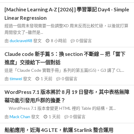
[Machine Learning A-Z [2026] ] 學習筆記 Day4 - Simple
Linear Regression
經過一個周末發現需要一些調整XD 周末反而比較忙碌，以後就打算
周間發文了~雖然是...
由
duckravel48
發文
8 小時前
0
個留言
Claude code 新手篇 5：換 section 不斷線 — 把「當下
進度」交接給下一個對話
這是「Claude Code 實戰手冊」系列的第五篇(G5)。G3 講了 CL...
由
timwei
發文
1 天前
0
個留言
WordPress 7.1 版本將於 8 月 19 日發布，其中表格無障
礙功能引發用戶群的擔憂？
WordPress 7.1 版本會變更 HTML 裡的 Table 的結構，其...
由
Mack Chan
發文
1 天前
0
個留言
船舶應用，近海 4G LTE，航運 Starlink 整合運用