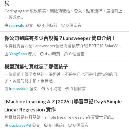
試
Coding agent 能改前端、開啟預覽站、登入、點完流程，最後附上
一張成功...
由
ryanvale
發文
4 小時前
0
個留言
你公司到底有多少台設備？Lansweeper 簡單介紹！
本篇我將會介紹 Lansweeper接著將會依序介紹 PRTG和 SolarWi...
由
YangSean
發文
4 小時前
0
個留言
模型到第七頁就忘了那個孩子
一位媽媽上傳了女兒的一張照片。不是生日也不是什麼特別的日
子，客廳的隨手拍，很普通...
由
lumorakids
發文
6 小時前
0
個留言
[Machine Learning A-Z [2026] ] 學習筆記 Day5 Simple
Linear Regression 實作
其實就只是在打基礎、simple linear regression在真實世界的...
由
duckravel48
發文
8 小時前
0
個留言