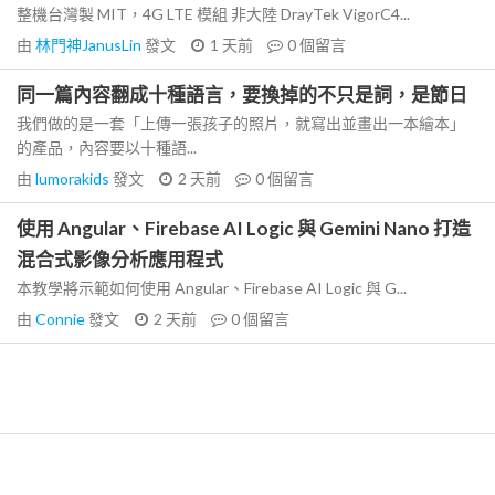
整機台灣製 MIT，4G LTE 模組 非大陸 DrayTek VigorC4...
由
林門神JanusLin
發文
1 天前
0
個留言
同一篇內容翻成十種語言，要換掉的不只是詞，是節日
我們做的是一套「上傳一張孩子的照片，就寫出並畫出一本繪本」
的產品，內容要以十種語...
由
lumorakids
發文
2 天前
0
個留言
使用 Angular、Firebase AI Logic 與 Gemini Nano 打造
混合式影像分析應用程式
本教學將示範如何使用 Angular、Firebase AI Logic 與 G...
由
Connie
發文
2 天前
0
個留言