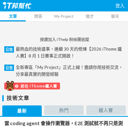
登入
文章
問答
My Project
徵才
聊天
按讚加入 iThelp 粉絲團追蹤
最熱血的技術盛事，連續 30 天的修煉【2026 iThome 鐵
公告
人賽】8 月 1 日賽事正式開啟！
全新專區「My Project」正式上線！邀請你用技術交流，
公告
分享最真實的開發經驗
前往 iThome鐵人賽
技術文章
熱門
鐵人賽
最新
當 coding agent 會操作瀏覽器，E2E 測試就不再只是測