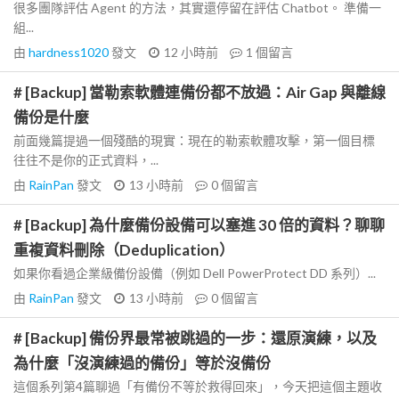
很多團隊評估 Agent 的方法，其實還停留在評估 Chatbot。 準備一
組...
由
hardness1020
發文
12 小時前
1
個留言
# [Backup] 當勒索軟體連備份都不放過：Air Gap 與離線
備份是什麼
前面幾篇提過一個殘酷的現實：現在的勒索軟體攻擊，第一個目標
往往不是你的正式資料，...
由
RainPan
發文
13 小時前
0
個留言
# [Backup] 為什麼備份設備可以塞進 30 倍的資料？聊聊
重複資料刪除（Deduplication）
如果你看過企業級備份設備（例如 Dell PowerProtect DD 系列）...
由
RainPan
發文
13 小時前
0
個留言
# [Backup] 備份界最常被跳過的一步：還原演練，以及
為什麼「沒演練過的備份」等於沒備份
這個系列第4篇聊過「有備份不等於救得回來」，今天把這個主題收