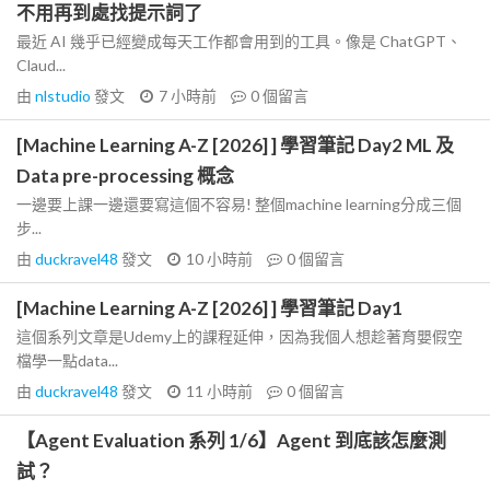
不用再到處找提示詞了
最近 AI 幾乎已經變成每天工作都會用到的工具。像是 ChatGPT、
Claud...
由
nlstudio
發文
7 小時前
0
個留言
[Machine Learning A-Z [2026] ] 學習筆記 Day2 ML 及
Data pre-processing 概念
一邊要上課一邊還要寫這個不容易! 整個machine learning分成三個
步...
由
duckravel48
發文
10 小時前
0
個留言
[Machine Learning A-Z [2026] ] 學習筆記 Day1
這個系列文章是Udemy上的課程延伸，因為我個人想趁著育嬰假空
檔學一點data...
由
duckravel48
發文
11 小時前
0
個留言
【Agent Evaluation 系列 1/6】Agent 到底該怎麼測
試？