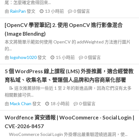
尾：怎麼確定救得回來...
由
RainPan
發文
13 小時前
0
個留言
[OpenCV 學習筆記] 2. 使用 OpenCV 進行影像混合
(Image Blending)
本文將簡單示範如何使用 OpenCV 的 addWeighted 方法進行圖片
的...
由
logohow1020
發文
15 小時前
0
個留言
5 個 WordPress 線上課程 (LMS) 外掛推薦，適合經營教
育私域、收集名單、營運個人品牌和內容商業化部署
📝 這次推薦排除一些近 1 至 2 年的新進品牌，因為它們沒有太多
相關數據可供...
由
Mack Chan
發文
18 小時前
0
個留言
Wordfence 資安通報 | WooCommerce - Social Login |
CVE-2026-8457
WooCommerce Social Login 外掛爆出嚴重驗證繞過漏洞，使...