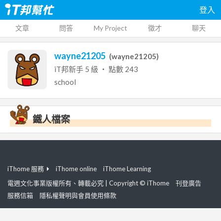
登入
文章
問答
My Project
徵才
聊天
wayne21205
(
wayne21205
)
iT邦新手
5
級 ‧ 點數
243
school
鐵人檔案
iThome 服務
iThome online
iThome Learning
電週文化事業版權所有、轉載必究 | Copyright © iThome
刊登廣告
服務信箱
隱私權聲明與會員使用條款