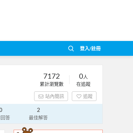
登入/註冊
7172
0
人
累計瀏覽數
在追蹤
站內簡訊
追蹤
0
2
請回答
最佳解答