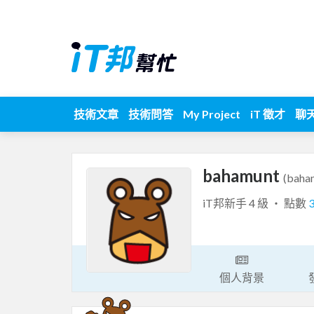
技術文章
技術問答
My Project
iT 徵才
聊
bahamunt
(baha
iT邦新手 4 級 ‧ 點數
個人背景