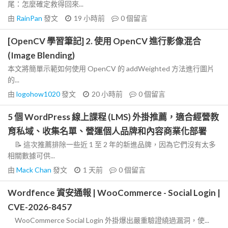
尾：怎麼確定救得回來...
由
RainPan
發文
19 小時前
0
個留言
[OpenCV 學習筆記] 2. 使用 OpenCV 進行影像混合
(Image Blending)
本文將簡單示範如何使用 OpenCV 的 addWeighted 方法進行圖片
的...
由
logohow1020
發文
20 小時前
0
個留言
5 個 WordPress 線上課程 (LMS) 外掛推薦，適合經營教
育私域、收集名單、營運個人品牌和內容商業化部署
📝 這次推薦排除一些近 1 至 2 年的新進品牌，因為它們沒有太多
相關數據可供...
由
Mack Chan
發文
1 天前
0
個留言
Wordfence 資安通報 | WooCommerce - Social Login |
CVE-2026-8457
WooCommerce Social Login 外掛爆出嚴重驗證繞過漏洞，使...