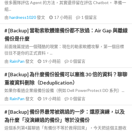
很多團隊評估 Agent 的方法，其實還停留在評估 Chatbot。 準備一
組...
由
hardness1020
發文
17 小時前
1
個留言
# [Backup] 當勒索軟體連備份都不放過：Air Gap 與離線
備份是什麼
前面幾篇提過一個殘酷的現實：現在的勒索軟體攻擊，第一個目標
往往不是你的正式資料，...
由
RainPan
發文
19 小時前
0
個留言
# [Backup] 為什麼備份設備可以塞進 30 倍的資料？聊聊
重複資料刪除（Deduplication）
如果你看過企業級備份設備（例如 Dell PowerProtect DD 系列）...
由
RainPan
發文
19 小時前
0
個留言
# [Backup] 備份界最常被跳過的一步：還原演練，以及
為什麼「沒演練過的備份」等於沒備份
這個系列第4篇聊過「有備份不等於救得回來」，今天把這個主題收