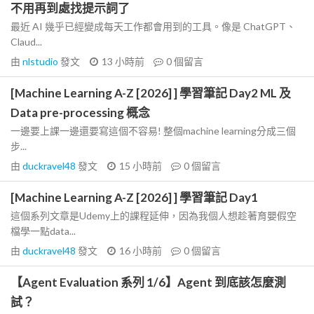
不用再到處找提示詞了
最近 AI 幾乎已經變成每天工作都會用到的工具。像是 ChatGPT、
Claud...
由
nlstudio
發文
13 小時前
0
個留言
[Machine Learning A-Z [2026] ] 學習筆記 Day2 ML 及
Data pre-processing 概念
一邊要上課一邊還要寫這個不容易! 整個machine learning分成三個
步...
由
duckravel48
發文
15 小時前
0
個留言
[Machine Learning A-Z [2026] ] 學習筆記 Day1
這個系列文章是Udemy上的課程延伸，因為我個人想趁著育嬰假空
檔學一點data...
由
duckravel48
發文
16 小時前
0
個留言
【Agent Evaluation 系列 1/6】Agent 到底該怎麼測
試？