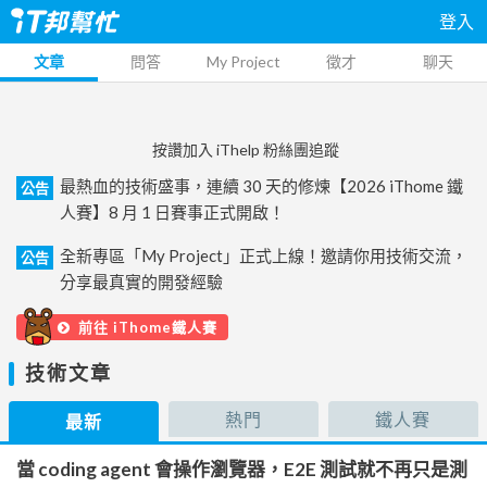
登入
文章
問答
My Project
徵才
聊天
按讚加入 iThelp 粉絲團追蹤
最熱血的技術盛事，連續 30 天的修煉【2026 iThome 鐵
公告
人賽】8 月 1 日賽事正式開啟！
全新專區「My Project」正式上線！邀請你用技術交流，
公告
分享最真實的開發經驗
前往 iThome鐵人賽
技術文章
熱門
鐵人賽
最新
當 coding agent 會操作瀏覽器，E2E 測試就不再只是測