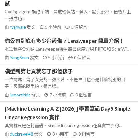
試
Coding agent 能改前端、開啟預覽站、登入、點完流程，最後附上
一張成功...
由
ryanvale
發文
5 小時前
0
個留言
你公司到底有多少台設備？Lansweeper 簡單介紹！
本篇我將會介紹 Lansweeper接著將會依序介紹 PRTG和 SolarWi...
由
YangSean
發文
5 小時前
0
個留言
模型到第七頁就忘了那個孩子
一位媽媽上傳了女兒的一張照片。不是生日也不是什麼特別的日
子，客廳的隨手拍，很普通...
由
lumorakids
發文
7 小時前
0
個留言
[Machine Learning A-Z [2026] ] 學習筆記 Day5 Simple
Linear Regression 實作
其實就只是在打基礎、simple linear regression在真實世界的...
由
duckravel48
發文
8 小時前
0
個留言