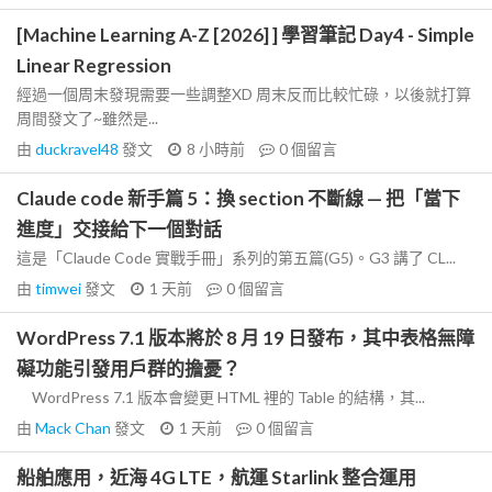
[Machine Learning A-Z [2026] ] 學習筆記 Day4 - Simple
Linear Regression
經過一個周末發現需要一些調整XD 周末反而比較忙碌，以後就打算
周間發文了~雖然是...
由
duckravel48
發文
8 小時前
0
個留言
Claude code 新手篇 5：換 section 不斷線 — 把「當下
進度」交接給下一個對話
這是「Claude Code 實戰手冊」系列的第五篇(G5)。G3 講了 CL...
由
timwei
發文
1 天前
0
個留言
WordPress 7.1 版本將於 8 月 19 日發布，其中表格無障
礙功能引發用戶群的擔憂？
WordPress 7.1 版本會變更 HTML 裡的 Table 的結構，其...
由
Mack Chan
發文
1 天前
0
個留言
船舶應用，近海 4G LTE，航運 Starlink 整合運用