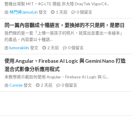
整機台灣製 MIT，4G LTE 模組 非大陸 DrayTek VigorC4...
由
林門神JanusLin
發文
1 天前
0
個留言
同一篇內容翻成十種語言，要換掉的不只是詞，是節日
我們做的是一套「上傳一張孩子的照片，就寫出並畫出一本繪本」
的產品，內容要以十種語...
由
lumorakids
發文
2 天前
0
個留言
使用 Angular、Firebase AI Logic 與 Gemini Nano 打造
混合式影像分析應用程式
本教學將示範如何使用 Angular、Firebase AI Logic 與 G...
由
Connie
發文
2 天前
0
個留言