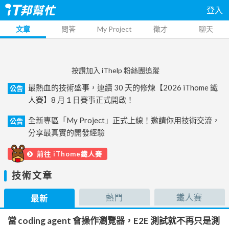
登入
文章
問答
My Project
徵才
聊天
按讚加入 iThelp 粉絲團追蹤
最熱血的技術盛事，連續 30 天的修煉【2026 iThome 鐵
公告
人賽】8 月 1 日賽事正式開啟！
全新專區「My Project」正式上線！邀請你用技術交流，
公告
分享最真實的開發經驗
前往 iThome鐵人賽
技術文章
熱門
鐵人賽
最新
當 coding agent 會操作瀏覽器，E2E 測試就不再只是測