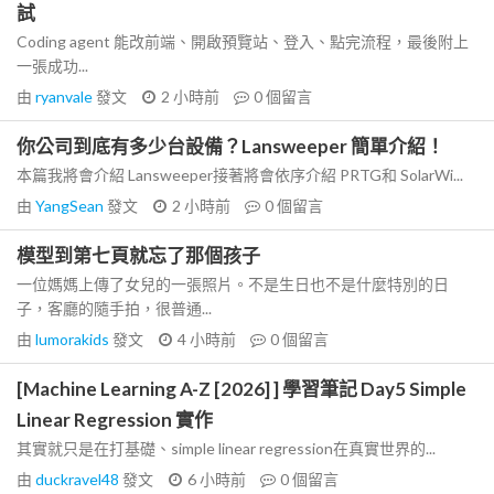
試
Coding agent 能改前端、開啟預覽站、登入、點完流程，最後附上
一張成功...
由
ryanvale
發文
2 小時前
0
個留言
你公司到底有多少台設備？Lansweeper 簡單介紹！
本篇我將會介紹 Lansweeper接著將會依序介紹 PRTG和 SolarWi...
由
YangSean
發文
2 小時前
0
個留言
模型到第七頁就忘了那個孩子
一位媽媽上傳了女兒的一張照片。不是生日也不是什麼特別的日
子，客廳的隨手拍，很普通...
由
lumorakids
發文
4 小時前
0
個留言
[Machine Learning A-Z [2026] ] 學習筆記 Day5 Simple
Linear Regression 實作
其實就只是在打基礎、simple linear regression在真實世界的...
由
duckravel48
發文
6 小時前
0
個留言