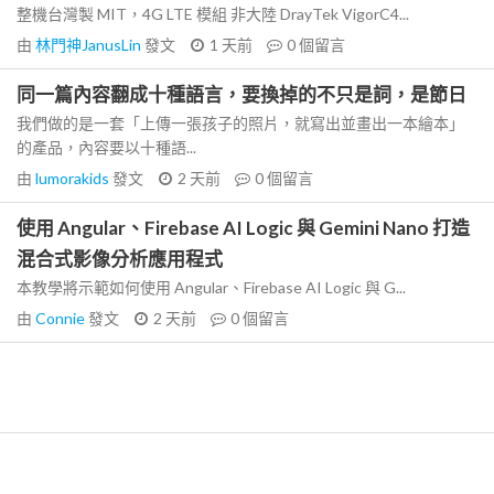
整機台灣製 MIT，4G LTE 模組 非大陸 DrayTek VigorC4...
由
林門神JanusLin
發文
1 天前
0
個留言
同一篇內容翻成十種語言，要換掉的不只是詞，是節日
我們做的是一套「上傳一張孩子的照片，就寫出並畫出一本繪本」
的產品，內容要以十種語...
由
lumorakids
發文
2 天前
0
個留言
使用 Angular、Firebase AI Logic 與 Gemini Nano 打造
混合式影像分析應用程式
本教學將示範如何使用 Angular、Firebase AI Logic 與 G...
由
Connie
發文
2 天前
0
個留言