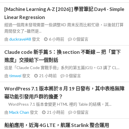
[Machine Learning A-Z [2026] ] 學習筆記 Day4 - Simple
Linear Regression
經過一個周末發現需要一些調整XD 周末反而比較忙碌，以後就打算
周間發文了~雖然是...
由
duckravel48
發文
6 小時前
0
個留言
Claude code 新手篇 5：換 section 不斷線 — 把「當下
進度」交接給下一個對話
這是「Claude Code 實戰手冊」系列的第五篇(G5)。G3 講了 CL...
由
timwei
發文
21 小時前
0
個留言
WordPress 7.1 版本將於 8 月 19 日發布，其中表格無障
礙功能引發用戶群的擔憂？
WordPress 7.1 版本會變更 HTML 裡的 Table 的結構，其...
由
Mack Chan
發文
21 小時前
0
個留言
船舶應用，近海 4G LTE，航運 Starlink 整合運用