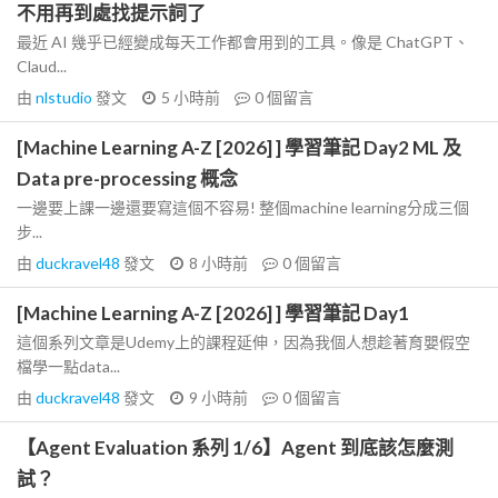
不用再到處找提示詞了
最近 AI 幾乎已經變成每天工作都會用到的工具。像是 ChatGPT、
Claud...
由
nlstudio
發文
5 小時前
0
個留言
[Machine Learning A-Z [2026] ] 學習筆記 Day2 ML 及
Data pre-processing 概念
一邊要上課一邊還要寫這個不容易! 整個machine learning分成三個
步...
由
duckravel48
發文
8 小時前
0
個留言
[Machine Learning A-Z [2026] ] 學習筆記 Day1
這個系列文章是Udemy上的課程延伸，因為我個人想趁著育嬰假空
檔學一點data...
由
duckravel48
發文
9 小時前
0
個留言
【Agent Evaluation 系列 1/6】Agent 到底該怎麼測
試？