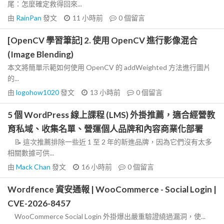
尾：怎麼確定救得回來...
由
RainPan
發文
11 小時前
0
個留言
[OpenCV 學習筆記] 2. 使用 OpenCV 進行影像混合
(Image Blending)
本文將簡單示範如何使用 OpenCV 的 addWeighted 方法進行圖片
的...
由
logohow1020
發文
13 小時前
0
個留言
5 個 WordPress 線上課程 (LMS) 外掛推薦，適合經營教
育私域、收集名單、營運個人品牌和內容商業化部署
📝 這次推薦排除一些近 1 至 2 年的新進品牌，因為它們沒有太多
相關數據可供...
由
Mack Chan
發文
16 小時前
0
個留言
Wordfence 資安通報 | WooCommerce - Social Login |
CVE-2026-8457
WooCommerce Social Login 外掛爆出嚴重驗證繞過漏洞，使...