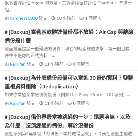
很多團隊評估 Agent 的方法，其實還停留在評估 Chatbot。 準備一
組...
由
hardness1020
發文
10 小時前
1
個留言
# [Backup] 當勒索軟體連備份都不放過：Air Gap 與離線
備份是什麼
前面幾篇提過一個殘酷的現實：現在的勒索軟體攻擊，第一個目標
往往不是你的正式資料，...
由
RainPan
發文
11 小時前
0
個留言
# [Backup] 為什麼備份設備可以塞進 30 倍的資料？聊聊
重複資料刪除（Deduplication）
如果你看過企業級備份設備（例如 Dell PowerProtect DD 系列）...
由
RainPan
發文
11 小時前
0
個留言
# [Backup] 備份界最常被跳過的一步：還原演練，以及
為什麼「沒演練過的備份」等於沒備份
這個系列第4篇聊過「有備份不等於救得回來」，今天把這個主題收