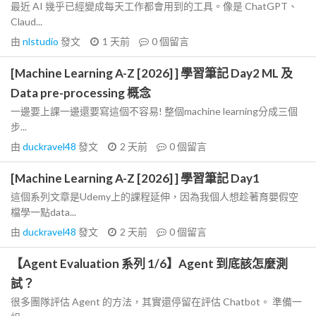
最近 AI 幾乎已經變成每天工作都會用到的工具。像是 ChatGPT、
Claud...
由
nlstudio
發文
1 天前
0
個留言
[Machine Learning A-Z [2026] ] 學習筆記 Day2 ML 及
Data pre-processing 概念
一邊要上課一邊還要寫這個不容易! 整個machine learning分成三個
步...
由
duckravel48
發文
2 天前
0
個留言
[Machine Learning A-Z [2026] ] 學習筆記 Day1
這個系列文章是Udemy上的課程延伸，因為我個人想趁著育嬰假空
檔學一點data...
由
duckravel48
發文
2 天前
0
個留言
【Agent Evaluation 系列 1/6】Agent 到底該怎麼測
試？
很多團隊評估 Agent 的方法，其實還停留在評估 Chatbot。 準備一