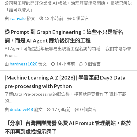
公司替工程師開好企業版 AI 帳號，治理其實還沒開始。 帳號只解決
「誰可以登入」...
由
ryanvale
發文
12 小時前
0
個留言
從 Prompt 到 Graph Engineering：這些不只是新名
詞，而是 AI Agent 踩坑後衍生的工程
AI Agent 可能是近年最容易出現新工程名詞的領域。 我們才剛學會
Prom...
由
hardness1020
發文
14 小時前
0
個留言
[Machine Learning A-Z [2026] ] 學習筆記 Day3 Data
pre-processing with Python
了解Data Pre-processing的概念後，接著就是要實作了 資料下載
的...
由
duckravel48
發文
17 小時前
0
個留言
【分享】台灣團隊開發 免費 AI Prompt 管理網站，終於
不用再到處找提示詞了