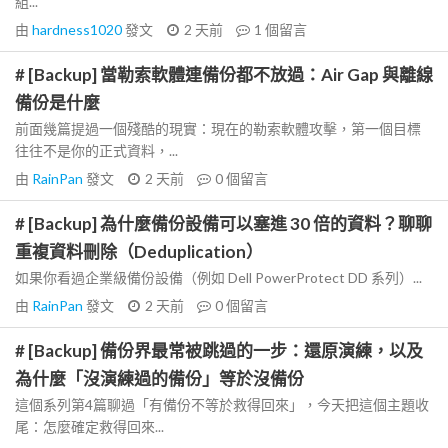
組...
由
hardness1020
發文
2 天前
1
個留言
# [Backup] 當勒索軟體連備份都不放過：Air Gap 與離線
備份是什麼
前面幾篇提過一個殘酷的現實：現在的勒索軟體攻擊，第一個目標
往往不是你的正式資料，...
由
RainPan
發文
2 天前
0
個留言
# [Backup] 為什麼備份設備可以塞進 30 倍的資料？聊聊
重複資料刪除（Deduplication）
如果你看過企業級備份設備（例如 Dell PowerProtect DD 系列）...
由
RainPan
發文
2 天前
0
個留言
# [Backup] 備份界最常被跳過的一步：還原演練，以及
為什麼「沒演練過的備份」等於沒備份
這個系列第4篇聊過「有備份不等於救得回來」，今天把這個主題收
尾：怎麼確定救得回來...