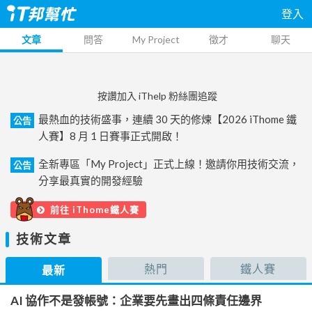
登入
文章
問答
My Project
徵才
聊天
按讚加入 iThelp 粉絲團追蹤
最熱血的技術盛事，連續 30 天的修煉【2026 iThome 鐵
公告
人賽】8 月 1 日賽事正式開啟！
全新專區「My Project」正式上線！邀請你用技術交流，
公告
分享最真實的開發經驗
前往 iThome鐵人賽
技術文章
熱門
鐵人賽
最新
AI 協作不是發帳號：企業要先畫出四條責任邊界