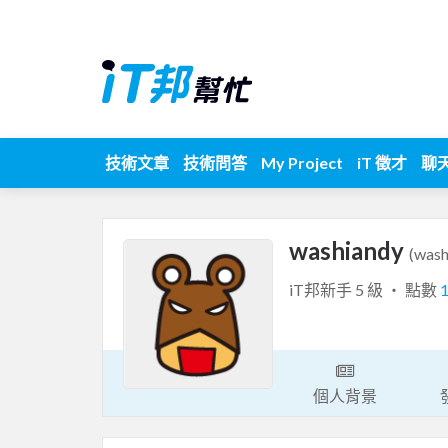
技術文章
技術問答
My Project
iT 徵才
聊
washiandy
(wash
iT邦新手 5 級 ‧ 點數
個人背景