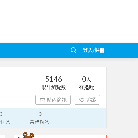
登入/註冊
5146
0
人
累計瀏覽數
在追蹤
站內簡訊
追蹤
0
0
請回答
最佳解答