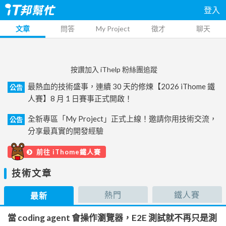
登入
文章
問答
My Project
徵才
聊天
按讚加入 iThelp 粉絲團追蹤
最熱血的技術盛事，連續 30 天的修煉【2026 iThome 鐵
公告
人賽】8 月 1 日賽事正式開啟！
全新專區「My Project」正式上線！邀請你用技術交流，
公告
分享最真實的開發經驗
前往 iThome鐵人賽
技術文章
熱門
鐵人賽
最新
當 coding agent 會操作瀏覽器，E2E 測試就不再只是測