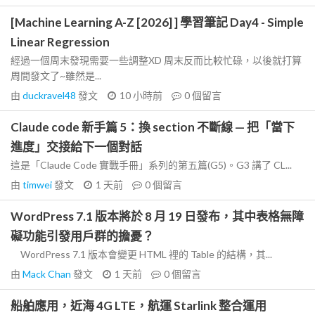
[Machine Learning A-Z [2026] ] 學習筆記 Day4 - Simple
Linear Regression
經過一個周末發現需要一些調整XD 周末反而比較忙碌，以後就打算
周間發文了~雖然是...
由
duckravel48
發文
10 小時前
0
個留言
Claude code 新手篇 5：換 section 不斷線 — 把「當下
進度」交接給下一個對話
這是「Claude Code 實戰手冊」系列的第五篇(G5)。G3 講了 CL...
由
timwei
發文
1 天前
0
個留言
WordPress 7.1 版本將於 8 月 19 日發布，其中表格無障
礙功能引發用戶群的擔憂？
WordPress 7.1 版本會變更 HTML 裡的 Table 的結構，其...
由
Mack Chan
發文
1 天前
0
個留言
船舶應用，近海 4G LTE，航運 Starlink 整合運用