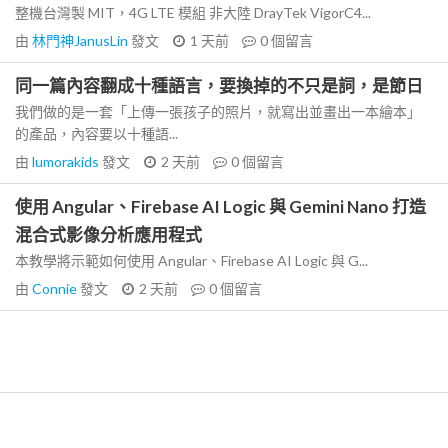
整機台灣製 MIT，4G LTE 模組 非大陸 DrayTek VigorC4...
由
林門神JanusLin
發文
1 天前
0
個留言
同一篇內容翻成十種語言，要換掉的不只是詞，是節日
我們做的是一套「上傳一張孩子的照片，就寫出並畫出一本繪本」
的產品，內容要以十種語...
由
lumorakids
發文
2 天前
0
個留言
使用 Angular、Firebase AI Logic 與 Gemini Nano 打造
混合式影像分析應用程式
本教學將示範如何使用 Angular、Firebase AI Logic 與 G...
由
Connie
發文
2 天前
0
個留言