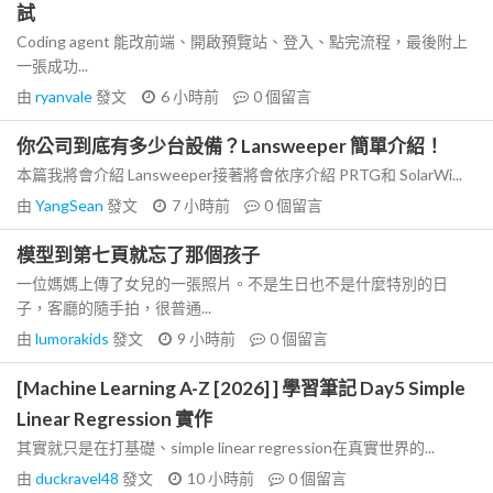
試
Coding agent 能改前端、開啟預覽站、登入、點完流程，最後附上
一張成功...
由
ryanvale
發文
6 小時前
0
個留言
你公司到底有多少台設備？Lansweeper 簡單介紹！
本篇我將會介紹 Lansweeper接著將會依序介紹 PRTG和 SolarWi...
由
YangSean
發文
7 小時前
0
個留言
模型到第七頁就忘了那個孩子
一位媽媽上傳了女兒的一張照片。不是生日也不是什麼特別的日
子，客廳的隨手拍，很普通...
由
lumorakids
發文
9 小時前
0
個留言
[Machine Learning A-Z [2026] ] 學習筆記 Day5 Simple
Linear Regression 實作
其實就只是在打基礎、simple linear regression在真實世界的...
由
duckravel48
發文
10 小時前
0
個留言