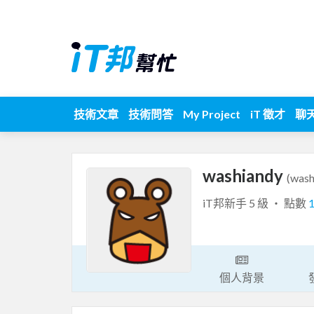
技術文章
技術問答
My Project
iT 徵才
聊
washiandy
(wash
iT邦新手 5 級 ‧ 點數
個人背景