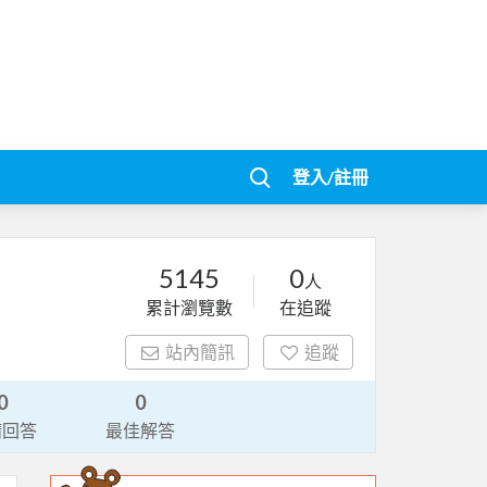
登入/註冊
5145
0
人
累計瀏覽數
在追蹤
站內簡訊
追蹤
0
0
請回答
最佳解答