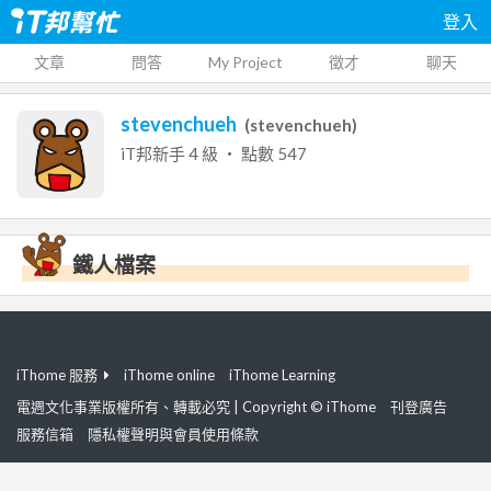
登入
文章
問答
My Project
徵才
聊天
stevenchueh
(
stevenchueh
)
iT邦新手
4
級 ‧ 點數
547
鐵人檔案
iThome 服務
iThome online
iThome Learning
電週文化事業版權所有、轉載必究 | Copyright © iThome
刊登廣告
服務信箱
隱私權聲明與會員使用條款