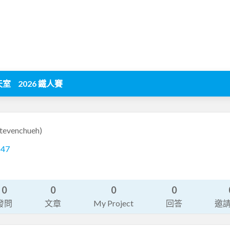
天室
2026 鐵人賽
stevenchueh)
547
0
0
0
0
發問
文章
My Project
回答
邀