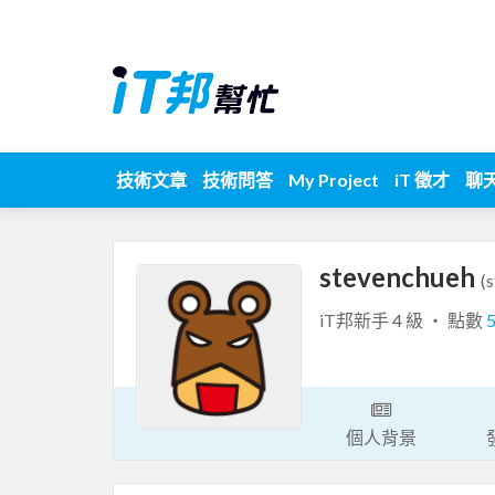
技術文章
技術問答
My Project
iT 徵才
聊
stevenchueh
(
iT邦新手 4 級 ‧ 點數
個人背景