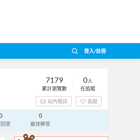
登入/註冊
7179
0
人
累計瀏覽數
在追蹤
站內簡訊
追蹤
0
0
請回答
最佳解答