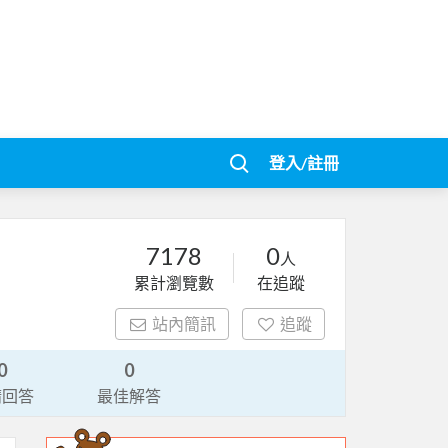
登入/註冊
7178
0
人
累計瀏覽數
在追蹤
站內簡訊
追蹤
0
0
請回答
最佳解答