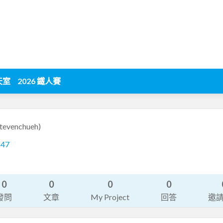
天室
2026 鐵人賽
stevenchueh)
547
0
0
0
0
發問
文章
My Project
回答
邀