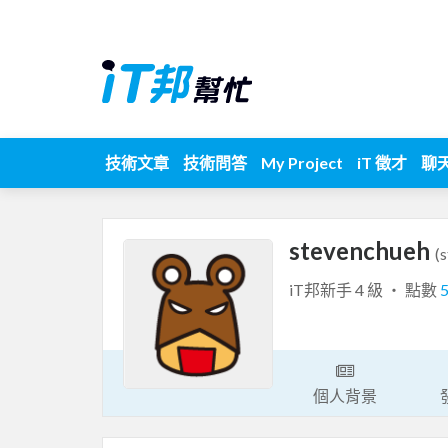
技術文章
技術問答
My Project
iT 徵才
聊
stevenchueh
(
iT邦新手 4 級 ‧ 點數
個人背景