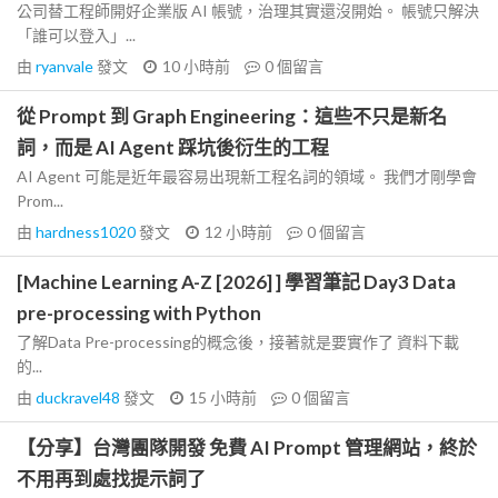
公司替工程師開好企業版 AI 帳號，治理其實還沒開始。 帳號只解決
「誰可以登入」...
由
ryanvale
發文
10 小時前
0
個留言
從 Prompt 到 Graph Engineering：這些不只是新名
詞，而是 AI Agent 踩坑後衍生的工程
AI Agent 可能是近年最容易出現新工程名詞的領域。 我們才剛學會
Prom...
由
hardness1020
發文
12 小時前
0
個留言
[Machine Learning A-Z [2026] ] 學習筆記 Day3 Data
pre-processing with Python
了解Data Pre-processing的概念後，接著就是要實作了 資料下載
的...
由
duckravel48
發文
15 小時前
0
個留言
【分享】台灣團隊開發 免費 AI Prompt 管理網站，終於
不用再到處找提示詞了