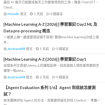
最近 AI 幾乎已經變成每天工作都會用到的工具。像是 ChatGPT、
Claud...
由
nlstudio
發文
1 天前
0
個留言
[Machine Learning A-Z [2026] ] 學習筆記 Day2 ML 及
Data pre-processing 概念
一邊要上課一邊還要寫這個不容易! 整個machine learning分成三個
步...
由
duckravel48
發文
1 天前
0
個留言
[Machine Learning A-Z [2026] ] 學習筆記 Day1
這個系列文章是Udemy上的課程延伸，因為我個人想趁著育嬰假空
檔學一點data...
由
duckravel48
發文
2 天前
0
個留言
【Agent Evaluation 系列 1/6】Agent 到底該怎麼測
試？
很多團隊評估 Agent 的方法，其實還停留在評估 Chatbot。 準備一