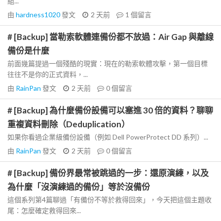
組...
由
hardness1020
發文
2 天前
1
個留言
# [Backup] 當勒索軟體連備份都不放過：Air Gap 與離線
備份是什麼
前面幾篇提過一個殘酷的現實：現在的勒索軟體攻擊，第一個目標
往往不是你的正式資料，...
由
RainPan
發文
2 天前
0
個留言
# [Backup] 為什麼備份設備可以塞進 30 倍的資料？聊聊
重複資料刪除（Deduplication）
如果你看過企業級備份設備（例如 Dell PowerProtect DD 系列）...
由
RainPan
發文
2 天前
0
個留言
# [Backup] 備份界最常被跳過的一步：還原演練，以及
為什麼「沒演練過的備份」等於沒備份
這個系列第4篇聊過「有備份不等於救得回來」，今天把這個主題收
尾：怎麼確定救得回來...