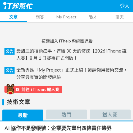
登入
文章
問答
My Project
徵才
聊天
按讚加入 iThelp 粉絲團追蹤
最熱血的技術盛事，連續 30 天的修煉【2026 iThome 鐵
公告
人賽】8 月 1 日賽事正式開啟！
全新專區「My Project」正式上線！邀請你用技術交流，
公告
分享最真實的開發經驗
前往 iThome鐵人賽
技術文章
熱門
鐵人賽
最新
AI 協作不是發帳號：企業要先畫出四條責任邊界