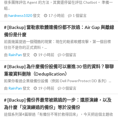
很多團隊評估 Agent 的方法，其實還停留在評估 Chatbot。 準備一
組...
由
hardness1020
發文
17 小時前
1
個留言
# [Backup] 當勒索軟體連備份都不放過：Air Gap 與離線
備份是什麼
前面幾篇提過一個殘酷的現實：現在的勒索軟體攻擊，第一個目標
往往不是你的正式資料，...
由
RainPan
發文
19 小時前
0
個留言
# [Backup] 為什麼備份設備可以塞進 30 倍的資料？聊聊
重複資料刪除（Deduplication）
如果你看過企業級備份設備（例如 Dell PowerProtect DD 系列）...
由
RainPan
發文
19 小時前
0
個留言
# [Backup] 備份界最常被跳過的一步：還原演練，以及
為什麼「沒演練過的備份」等於沒備份
這個系列第4篇聊過「有備份不等於救得回來」，今天把這個主題收