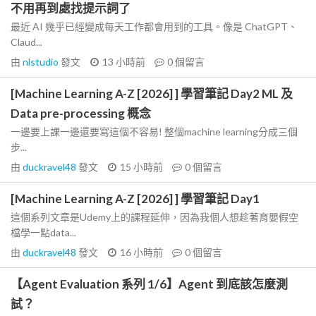
不用再到處找提示詞了
最近 AI 幾乎已經變成每天工作都會用到的工具。像是 ChatGPT、
Claud...
由
nlstudio
發文
13 小時前
0
個留言
[Machine Learning A-Z [2026] ] 學習筆記 Day2 ML 及
Data pre-processing 概念
一邊要上課一邊還要寫這個不容易! 整個machine learning分成三個
步...
由
duckravel48
發文
15 小時前
0
個留言
[Machine Learning A-Z [2026] ] 學習筆記 Day1
這個系列文章是Udemy上的課程延伸，因為我個人想趁著育嬰假空
檔學一點data...
由
duckravel48
發文
16 小時前
0
個留言
【Agent Evaluation 系列 1/6】Agent 到底該怎麼測
試？