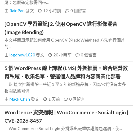
尾：怎麼確定救得回來...
由
RainPan
發文
19 小時前
0
個留言
[OpenCV 學習筆記] 2. 使用 OpenCV 進行影像混合
(Image Blending)
本文將簡單示範如何使用 OpenCV 的 addWeighted 方法進行圖片
的...
由
logohow1020
發文
20 小時前
0
個留言
5 個 WordPress 線上課程 (LMS) 外掛推薦，適合經營教
育私域、收集名單、營運個人品牌和內容商業化部署
📝 這次推薦排除一些近 1 至 2 年的新進品牌，因為它們沒有太多
相關數據可供...
由
Mack Chan
發文
1 天前
0
個留言
Wordfence 資安通報 | WooCommerce - Social Login |
CVE-2026-8457
WooCommerce Social Login 外掛爆出嚴重驗證繞過漏洞，使...