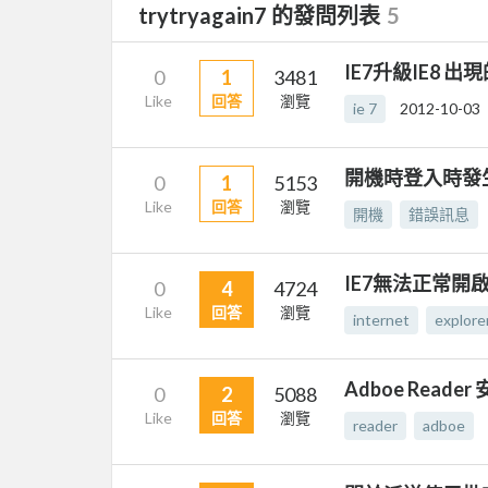
trytryagain7 的發問列表
5
IE7升級IE8 
0
1
3481
Like
回答
瀏覽
ie 7
2012-10-03
開機時登入時發
0
1
5153
Like
回答
瀏覽
開機
錯誤訊息
IE7無法正常開
0
4
4724
Like
回答
瀏覽
internet
explore
Adboe Reader
0
2
5088
Like
回答
瀏覽
reader
adboe