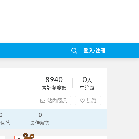
登入/註冊
8940
0
人
累計瀏覽數
在追蹤
站內簡訊
追蹤
0
0
請回答
最佳解答