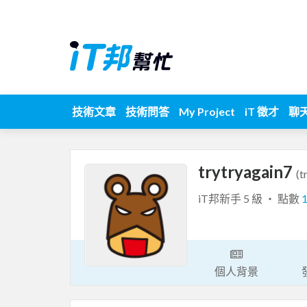
技術文章
技術問答
My Project
iT 徵才
聊
trytryagain7
(t
iT邦新手 5 級 ‧ 點數
個人背景