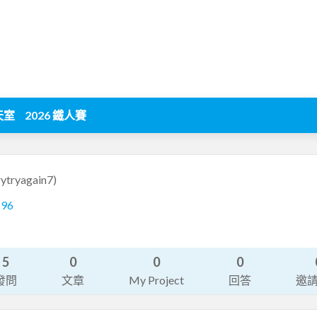
天室
2026 鐵人賽
rytryagain7)
196
5
0
0
0
發問
文章
My Project
回答
邀