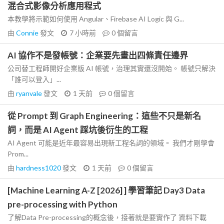
混合式影像分析應用程式
本教學將示範如何使用 Angular、Firebase AI Logic 與 G...
由
Connie
發文
7 小時前
0
個留言
AI 協作不是發帳號：企業要先畫出四條責任邊界
公司替工程師開好企業版 AI 帳號，治理其實還沒開始。 帳號只解決
「誰可以登入」...
由
ryanvale
發文
1 天前
0
個留言
從 Prompt 到 Graph Engineering：這些不只是新名
詞，而是 AI Agent 踩坑後衍生的工程
AI Agent 可能是近年最容易出現新工程名詞的領域。 我們才剛學會
Prom...
由
hardness1020
發文
1 天前
0
個留言
[Machine Learning A-Z [2026] ] 學習筆記 Day3 Data
pre-processing with Python
了解Data Pre-processing的概念後，接著就是要實作了 資料下載