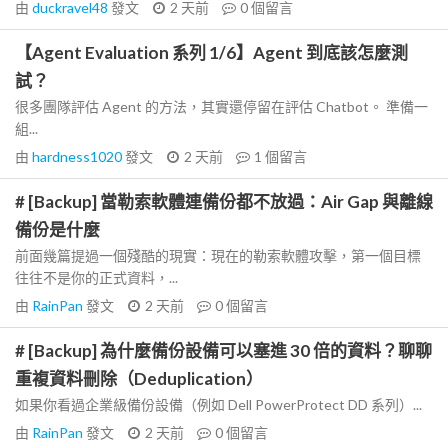
由
duckravel48
發文
2 天前
0
個留言
【Agent Evaluation 系列 1/6】Agent 到底該怎麼測
試？
很多團隊評估 Agent 的方法，其實還停留在評估 Chatbot。 準備一
組...
由
hardness1020
發文
2 天前
1
個留言
# [Backup] 當勒索軟體連備份都不放過：Air Gap 與離線
備份是什麼
前面幾篇提過一個殘酷的現實：現在的勒索軟體攻擊，第一個目標
往往不是你的正式資料，...
由
RainPan
發文
2 天前
0
個留言
# [Backup] 為什麼備份設備可以塞進 30 倍的資料？聊聊
重複資料刪除（Deduplication）
如果你看過企業級備份設備（例如 Dell PowerProtect DD 系列）...
由
RainPan
發文
2 天前
0
個留言