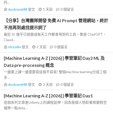
的...
由
duckravel48
發文
1 天前
0
個留言
【分享】台灣團隊開發 免費 AI Prompt 管理網站，終於
不用再到處找提示詞了
最近 AI 幾乎已經變成每天工作都會用到的工具。像是 ChatGPT、
Claud...
由
nlstudio
發文
2 天前
0
個留言
[Machine Learning A-Z [2026] ] 學習筆記 Day2 ML 及
Data pre-processing 概念
一邊要上課一邊還要寫這個不容易! 整個machine learning分成三個
步...
由
duckravel48
發文
2 天前
0
個留言
[Machine Learning A-Z [2026] ] 學習筆記 Day1
這個系列文章是Udemy上的課程延伸，因為我個人想趁著育嬰假空
檔學一點data...