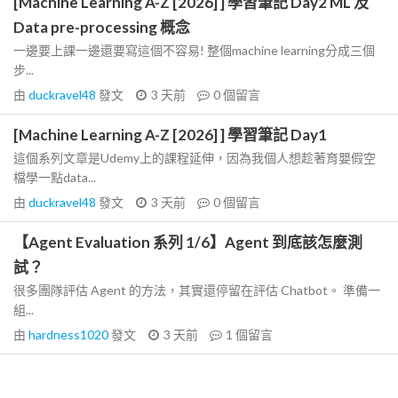
[Machine Learning A-Z [2026] ] 學習筆記 Day2 ML 及
Data pre-processing 概念
一邊要上課一邊還要寫這個不容易! 整個machine learning分成三個
步...
由
duckravel48
發文
3 天前
0
個留言
[Machine Learning A-Z [2026] ] 學習筆記 Day1
這個系列文章是Udemy上的課程延伸，因為我個人想趁著育嬰假空
檔學一點data...
由
duckravel48
發文
3 天前
0
個留言
【Agent Evaluation 系列 1/6】Agent 到底該怎麼測
試？
很多團隊評估 Agent 的方法，其實還停留在評估 Chatbot。 準備一
組...
由
hardness1020
發文
3 天前
1
個留言