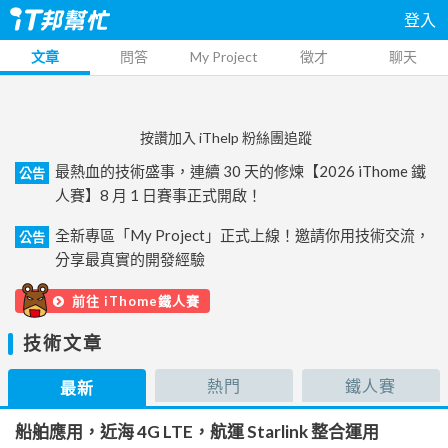
登入
文章
問答
My Project
徵才
聊天
按讚加入 iThelp 粉絲團追蹤
最熱血的技術盛事，連續 30 天的修煉【2026 iThome 鐵
公告
人賽】8 月 1 日賽事正式開啟！
全新專區「My Project」正式上線！邀請你用技術交流，
公告
分享最真實的開發經驗
前往 iThome鐵人賽
技術文章
熱門
鐵人賽
最新
船舶應用，近海 4G LTE，航運 Starlink 整合運用