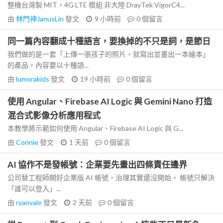
整機台灣製 MIT，4G LTE 模組 非大陸 DrayTek VigorC4...
由
林門神JanusLin
發文
9 小時前
0
個留言
同一篇內容翻成十種語言，要換掉的不只是詞，是節日
我們做的是一套「上傳一張孩子的照片，就寫出並畫出一本繪本」
的產品，內容要以十種語...
由
lumorakids
發文
19 小時前
0
個留言
使用 Angular、Firebase AI Logic 與 Gemini Nano 打造
混合式影像分析應用程式
本教學將示範如何使用 Angular、Firebase AI Logic 與 G...
由
Connie
發文
1 天前
0
個留言
AI 協作不是發帳號：企業要先畫出四條責任邊界
公司替工程師開好企業版 AI 帳號，治理其實還沒開始。 帳號只解決
「誰可以登入」...
由
ryanvale
發文
2 天前
0
個留言