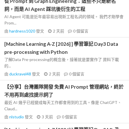
從 Prompt 到 Graph Engineering：這些不只是新名
詞，而是 AI Agent 踩坑後衍生的工程
AI Agent 可能是近年最容易出現新工程名詞的領域。 我們才剛學會
Prom...
由
hardness1020
發文
2 天前
0
個留言
[Machine Learning A-Z [2026] ] 學習筆記 Day3 Data
pre-processing with Python
了解Data Pre-processing的概念後，接著就是要實作了 資料下載
的...
由
duckravel48
發文
2 天前
0
個留言
【分享】台灣團隊開發 免費 AI Prompt 管理網站，終於
不用再到處找提示詞了
最近 AI 幾乎已經變成每天工作都會用到的工具。像是 ChatGPT、
Claud...
由
nlstudio
發文
3 天前
0
個留言