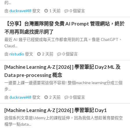
的...
由
duckravel48
發文
1 天前
0
個留言
【分享】台灣團隊開發 免費 AI Prompt 管理網站，終於
不用再到處找提示詞了
最近 AI 幾乎已經變成每天工作都會用到的工具。像是 ChatGPT、
Claud...
由
nlstudio
發文
2 天前
0
個留言
[Machine Learning A-Z [2026] ] 學習筆記 Day2 ML 及
Data pre-processing 概念
一邊要上課一邊還要寫這個不容易! 整個machine learning分成三個
步...
由
duckravel48
發文
2 天前
0
個留言
[Machine Learning A-Z [2026] ] 學習筆記 Day1
這個系列文章是Udemy上的課程延伸，因為我個人想趁著育嬰假空
檔學一點data...