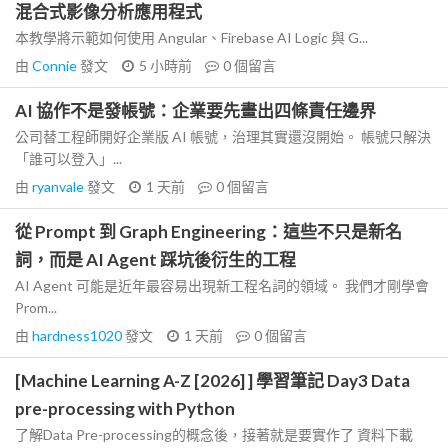
混合式影像分析應用程式
本教學將示範如何使用 Angular、Firebase AI Logic 與 G...
由
Connie
發文
5 小時前
0
個留言
AI 協作不是發帳號：企業要先畫出四條責任邊界
公司替工程師開好企業版 AI 帳號，治理其實還沒開始。 帳號只解決
「誰可以登入」...
由
ryanvale
發文
1 天前
0
個留言
從 Prompt 到 Graph Engineering：這些不只是新名
詞，而是 AI Agent 踩坑後衍生的工程
AI Agent 可能是近年最容易出現新工程名詞的領域。 我們才剛學會
Prom...
由
hardness1020
發文
1 天前
0
個留言
[Machine Learning A-Z [2026] ] 學習筆記 Day3 Data
pre-processing with Python
了解Data Pre-processing的概念後，接著就是要實作了 資料下載