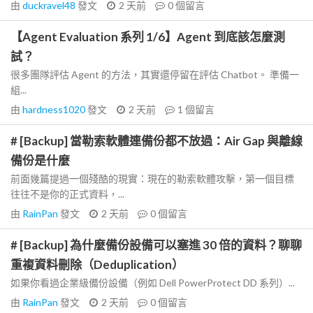
由
duckravel48
發文
2 天前
0
個留言
【Agent Evaluation 系列 1/6】Agent 到底該怎麼測
試？
很多團隊評估 Agent 的方法，其實還停留在評估 Chatbot。 準備一
組...
由
hardness1020
發文
2 天前
1
個留言
# [Backup] 當勒索軟體連備份都不放過：Air Gap 與離線
備份是什麼
前面幾篇提過一個殘酷的現實：現在的勒索軟體攻擊，第一個目標
往往不是你的正式資料，...
由
RainPan
發文
2 天前
0
個留言
# [Backup] 為什麼備份設備可以塞進 30 倍的資料？聊聊
重複資料刪除（Deduplication）
如果你看過企業級備份設備（例如 Dell PowerProtect DD 系列）...
由
RainPan
發文
2 天前
0
個留言