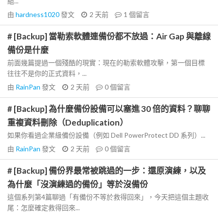
組...
由
hardness1020
發文
2 天前
1
個留言
# [Backup] 當勒索軟體連備份都不放過：Air Gap 與離線
備份是什麼
前面幾篇提過一個殘酷的現實：現在的勒索軟體攻擊，第一個目標
往往不是你的正式資料，...
由
RainPan
發文
2 天前
0
個留言
# [Backup] 為什麼備份設備可以塞進 30 倍的資料？聊聊
重複資料刪除（Deduplication）
如果你看過企業級備份設備（例如 Dell PowerProtect DD 系列）...
由
RainPan
發文
2 天前
0
個留言
# [Backup] 備份界最常被跳過的一步：還原演練，以及
為什麼「沒演練過的備份」等於沒備份
這個系列第4篇聊過「有備份不等於救得回來」，今天把這個主題收
尾：怎麼確定救得回來...