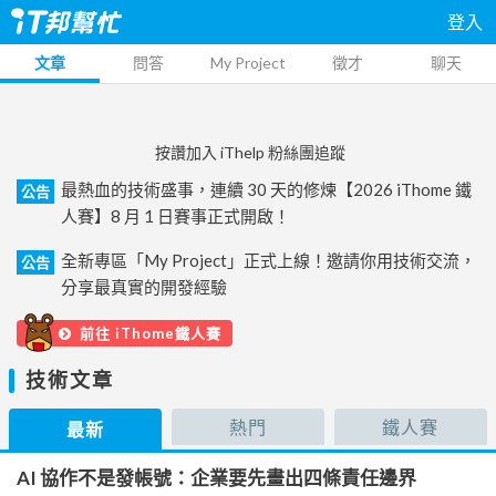
登入
文章
問答
My Project
徵才
聊天
按讚加入 iThelp 粉絲團追蹤
最熱血的技術盛事，連續 30 天的修煉【2026 iThome 鐵
公告
人賽】8 月 1 日賽事正式開啟！
全新專區「My Project」正式上線！邀請你用技術交流，
公告
分享最真實的開發經驗
前往 iThome鐵人賽
技術文章
熱門
鐵人賽
最新
AI 協作不是發帳號：企業要先畫出四條責任邊界