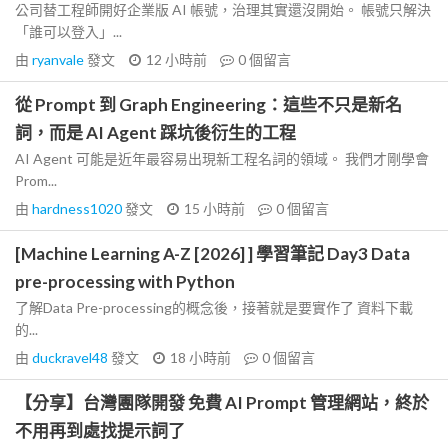
公司替工程師開好企業版 AI 帳號，治理其實還沒開始。 帳號只解決
「誰可以登入」...
由
ryanvale
發文
12 小時前
0
個留言
從 Prompt 到 Graph Engineering：這些不只是新名
詞，而是 AI Agent 踩坑後衍生的工程
AI Agent 可能是近年最容易出現新工程名詞的領域。 我們才剛學會
Prom...
由
hardness1020
發文
15 小時前
0
個留言
[Machine Learning A-Z [2026] ] 學習筆記 Day3 Data
pre-processing with Python
了解Data Pre-processing的概念後，接著就是要實作了 資料下載
的...
由
duckravel48
發文
18 小時前
0
個留言
【分享】台灣團隊開發 免費 AI Prompt 管理網站，終於
不用再到處找提示詞了