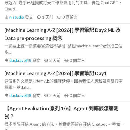
最近 AI 幾乎已經變成每天工作都會用到的工具。像是 ChatGPT、
Claud...
由
nlstudio
發文
1 天前
0
個留言
[Machine Learning A-Z [2026] ] 學習筆記 Day2 ML 及
Data pre-processing 概念
一邊要上課一邊還要寫這個不容易! 整個machine learning分成三個
步...
由
duckravel48
發文
2 天前
0
個留言
[Machine Learning A-Z [2026] ] 學習筆記 Day1
這個系列文章是Udemy上的課程延伸，因為我個人想趁著育嬰假空
檔學一點data...
由
duckravel48
發文
2 天前
0
個留言
【Agent Evaluation 系列 1/6】Agent 到底該怎麼測
試？
很多團隊評估 Agent 的方法，其實還停留在評估 Chatbot。 準備一