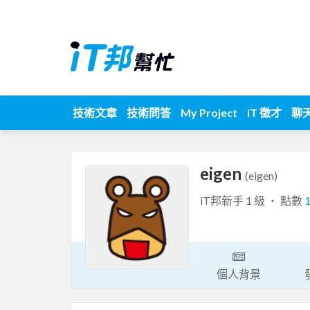
技術文章
技術問答
My Project
iT 徵才
聊
eigen
(eigen)
iT邦新手 1 級 ‧ 點數
個人背景