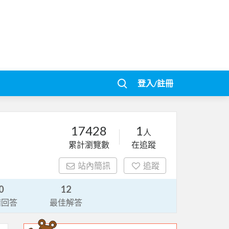
登入/註冊
17428
1
人
累計瀏覽數
在追蹤
站內簡訊
追蹤
0
12
請回答
最佳解答