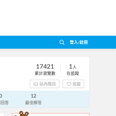
登入/註冊
17421
1
人
累計瀏覽數
在追蹤
站內簡訊
追蹤
0
12
請回答
最佳解答