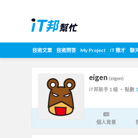
技術文章
技術問答
My Project
iT 徵才
聊
eigen
(eigen)
iT邦新手 1 級 ‧ 點數
個人背景